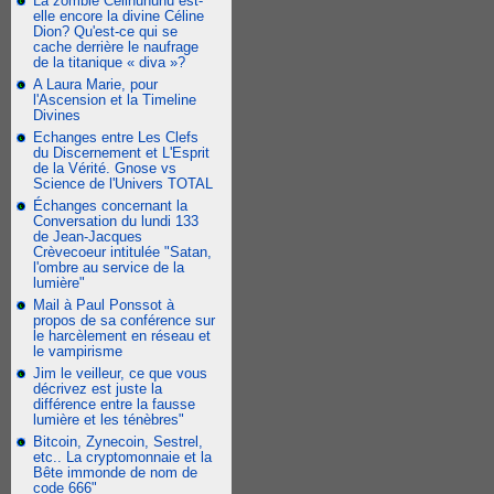
La zombie Celinununu est-
elle encore la divine Céline
Dion? Qu'est-ce qui se
cache derrière le naufrage
de la titanique « diva »?
A Laura Marie, pour
l'Ascension et la Timeline
Divines
Echanges entre Les Clefs
du Discernement et L'Esprit
de la Vérité. Gnose vs
Science de l'Univers TOTAL
Échanges concernant la
Conversation du lundi 133
de Jean-Jacques
Crèvecoeur intitulée "Satan,
l'ombre au service de la
lumière"
Mail à Paul Ponssot à
propos de sa conférence sur
le harcèlement en réseau et
le vampirisme
Jim le veilleur, ce que vous
décrivez est juste la
différence entre la fausse
lumière et les ténèbres"
Bitcoin, Zynecoin, Sestrel,
etc.. La cryptomonnaie et la
Bête immonde de nom de
code 666"