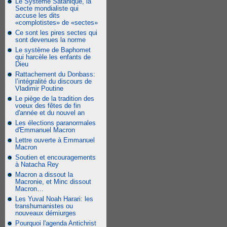
Le Système Satanique, la
Secte mondialiste qui
accuse les dits
«complotistes» de «sectes»
Ce sont les pires sectes qui
sont devenues la norme
Le système de Baphomet
qui harcèle les enfants de
Dieu
Rattachement du Donbass:
l’intégralité du discours de
Vladimir Poutine
Le piège de la tradition des
voeux des fêtes de fin
d'année et du nouvel an
Les élections paranormales
d'Emmanuel Macron
Lettre ouverte à Emmanuel
Macron
Soutien et encouragements
à Natacha Rey
Macron a dissout la
Macronie, et Minc dissout
Macron…
Les Yuval Noah Harari: les
transhumanistes ou
nouveaux démiurges
Pourquoi l'agenda Antichrist