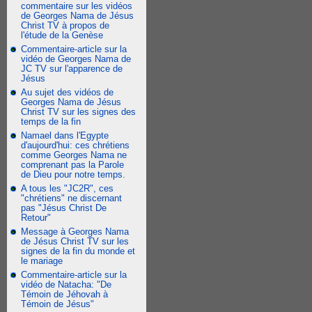
commentaire sur les vidéos
de Georges Nama de Jésus
Christ TV à propos de
l'étude de la Genèse
Commentaire-article sur la
vidéo de Georges Nama de
JC TV sur l'apparence de
Jésus
Au sujet des vidéos de
Georges Nama de Jésus
Christ TV sur les signes des
temps de la fin
Namael dans l'Egypte
d'aujourd'hui: ces chrétiens
comme Georges Nama ne
comprenant pas la Parole
de Dieu pour notre temps.
A tous les "JC2R", ces
"chrétiens" ne discernant
pas "Jésus Christ De
Retour"
Message à Georges Nama
de Jésus Christ TV sur les
signes de la fin du monde et
le mariage
Commentaire-article sur la
vidéo de Natacha: "De
Témoin de Jéhovah à
Témoin de Jésus"