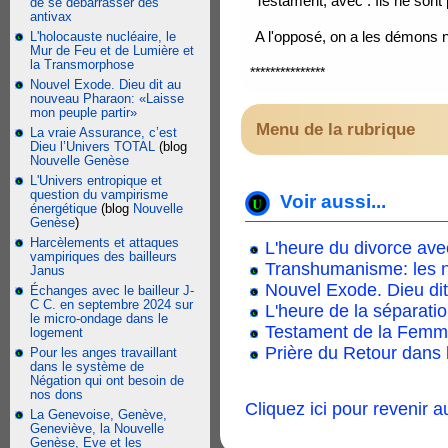
Testament, avec . Ils ne so
de se débarrasser des
antivax
A l'opposé, on a les démons 
L'holocauste nucléaire, le
Mur de Feu et de Lumière et
la Transmorphose
***************
Nouvel Exode. Dieu dit au
nouveau Pharaon: «Laisse
mon peuple partir»
Menu de la rubrique
La vraie Assurance, c’est
Dieu l’Univers TOTAL
(blog
Nouvelle Genèse
L'Univers entropique et
question du vampirisme
Voir aussi...
énergétique
(blog
Nouvelle
Genèse
)
Harcèlements et attaques
L'heure du divorce ave
vampiriques des bailleurs
Transhumanisme: les 
Janus
Nouvel Exode. Dieu di
Échanges avec le bailleur J-
C C. en septembre 2024 sur
L'heure de la séparation
le micro-ondage dans le
Testament de la Fem
logement
Prière du Retour dans
Pour les anges travaillant
dans le système de
Négation qui ont besoin de
nos dons
Cliquez ici pour revenir 
La Genevoise, Genève,
Geneviève, la Nouvelle
Genèse, Eve et les