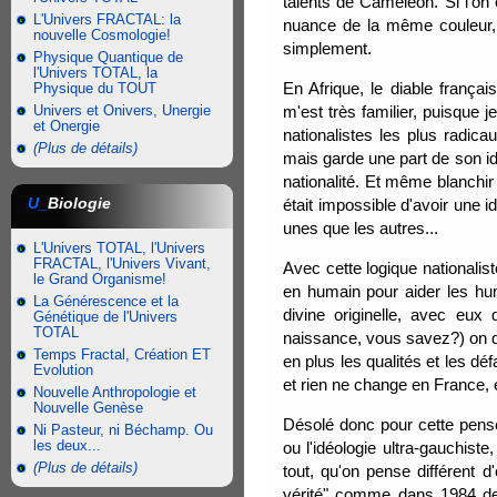
talents de Caméléon. Si l'on e
L'Univers FRACTAL: la
nuance de la même couleur, on
nouvelle Cosmologie!
simplement.
Physique Quantique de
l'Univers TOTAL, la
En Afrique, le diable frança
Physique du TOUT
Univers et Onivers, Unergie
m'est très familier, puisque je
et Onergie
nationalistes les plus radica
(Plus de détails)
mais garde une part de son ide
nationalité. Et même blanchir
U_
Biologie
était impossible d'avoir une i
unes que les autres...
L'Univers TOTAL, l'Univers
FRACTAL, l'Univers Vivant,
Avec cette logique nationalis
le Grand Organisme!
en humain pour aider les hum
La Générescence et la
divine originelle, avec eux
Génétique de l'Univers
TOTAL
naissance, vous savez?) on do
Temps Fractal, Création ET
en plus les qualités et les dé
Evolution
et rien ne change en France, e
Nouvelle Anthropologie et
Nouvelle Genèse
Désolé donc pour cette pensée
Ni Pasteur, ni Béchamp. Ou
les deux...
ou l'idéologie ultra-gauchist
(Plus de détails)
tout, qu'on pense différent d'
vérité" comme dans 1984 de 