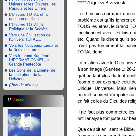
*****Zbigniew Brzezinski
Univers et les Onivers, les
Paradis et les Enfers
Les humains normaux qui ne cr
L'Univers TOTAL et la
question de Dieu
problème est qu'ils ignorent
L'Univers TOTAL, la
TOUS les êtres, le Grand TOUT
Politique et la Société
fonctionnent avec les lois un
Vers une Civilisation de
etc. Quand ils disent qu'ils s
l'Univers TOTAL...
n'est pas forcément la bonne
Vers les Nouveaux Cieux et
la Nouvelle Terre
TOTAL donc.
Vers le grand Baptême
INFORMATIONNEL, la
La relation avec le Dieu univ
Grande Pentecôte
à son image (Genèse 1: 26-28).
Les Sons de la Liberté, de
la Libération, de la
qu'il ne faut plus du tout con
Délivrance
(comme par exemple celui des
(Plus de détails)
Unique, Universel. Mais rien
permet souvent d'imputer au D
U_
S
c
i
e
n
c
e
en fait celles du Dieu des reli
Il ne faut plus commettre le
ont l'analyse fort juste sur 
Que ce soit en lisant le Bible,
(comme le système talmudiste