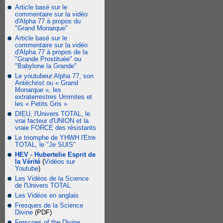
Article basé sur le
commentaire sur la vidéo
d'Alpha 77 à propos du
"Grand Monarque"
Article basé sur le
commentaire sur la vidéo
d'Alpha 77 à propos de la
"Grande Prostituée" ou
"Babylone la Grande"
Le youtubeur Alpha 77, son
Antéchrist ou « Grand
Monarque », les
extraterrestres Ummites et
les « Petits Gris »
DIEU, l'Univers TOTAL, le
vrai facteur d'UNION et la
vraie FORCE des résistants
Le triomphe de YHWH l'Etre
TOTAL, le "Je SUIS"
HEV - Hubertelie Esprit de
la Vérité
(
Vidéos sur
Youtube
)
Les Vidéos de la Science
de l'Univers TOTAL
Les Vidéos en anglais
Fresques de la Science
Divine
(PDF)
Frescoes of the Divine