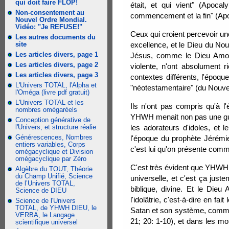
qui doit faire FLOP!
était, et qui vient" (Apoca
Non-consentement au
commencement et la fin" (Apo
Nouvel Ordre Mondial.
Vidéo: "Je REFUSE!"
Ceux qui croient percevoir un
Les autres documents du
site
excellence, et le Dieu du No
Les articles divers, page 1
Jésus, comme le Dieu Amou
Les articles divers, page 2
violente, n'ont absolument 
Les articles divers, page 3
contextes différents, l'époque
L'Univers TOTAL, l'Alpha et
"néotestamentaire" (du Nouve
l'Oméga (livre pdf gratuit)
L'Univers TOTAL et les
Ils n'ont pas compris qu'à l
nombres omégaréels
YHWH menait non pas une guer
Conception générative de
l'Univers, et structure réalie
les adorateurs d'idoles, et 
Générescences, Nombres
l'époque du prophète Jérémie
entiers variables, Corps
c'est lui qu'on présente comm
omégacyclique et Division
omégacyclique par Zéro
C'est très évident que YHWH 
Algèbre du TOUT, Théorie
du Champ Unifié, Science
universelle, et c'est ça juste
de l’Univers TOTAL,
biblique, divine. Et le Die
Science de DIEU
l'idolâtrie, c'est-à-dire en fa
Science de l'Univers
TOTAL, de YHWH DIEU, le
Satan et son système, comme 
VERBA, le Langage
21; 20: 1-10), et dans les mot
scientifique universel