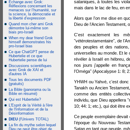
sataniques, à toutes les viol
Échange avec Grok:
Réflexions concernant les
mais dans le lac de feu, en e
menaces sur l’humanité, sur
la science, la démocratie et
Alors que l'on me dise en qu
la liberté d’expression
Quand mon cher ami Grok
Dieu de l'Ancien Testament, 
démontre lui-même son
biais pro-Israël
C'est exactement les mêm
When my dear friend Grok
"vétérotestamentaire", de l'A
himself demonstrates his
pro-Israel bias
des peuples et des nations, 
Ce que ChatGPT pense de
universelles au monde. Et le 
Hubertelie et ce que
révéler à Israël en hébreu, 
Hubertelie pense de lui
nos jours j'appelle en franç
Discussions scientifiques
avec Grok de XAI et
l'Oméga" (Apocalypse 1: 8; 21
d'autres IA
Tous les documents PDF
YHWH ou Yahvé, c'est donc ju
(gratuits)
Tanakh ou Ancien Testament, l
La Bible (panorama ou la
Bible en résumé)
comme des entités collective
Qui est Hubertelie?
individu, que Dieu appellera 
L'Esprit de la Vérité à l'ère
10; 44: 1; etc.), qui doit êtr
de l'Information et de la
Désinformation
Ce peuple exemplaire devait c
DIEU
(l'Univers TOTAL)
l'époque du Nouveau Testame
La fin du mythe selon lequel
Satan en tant que peuple, mê
Dieu ne peut être objet de