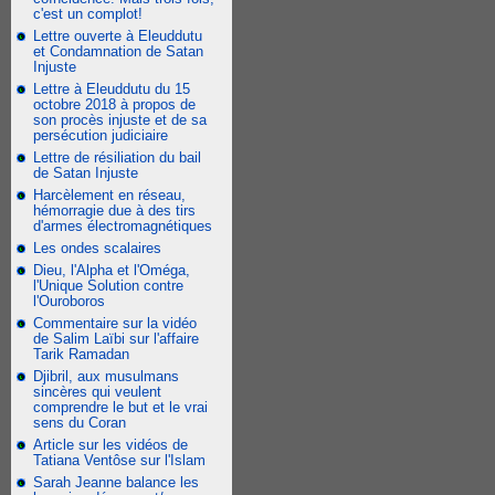
c'est un complot!
Lettre ouverte à Eleuddutu
et Condamnation de Satan
Injuste
Lettre à Eleuddutu du 15
octobre 2018 à propos de
son procès injuste et de sa
persécution judiciaire
Lettre de résiliation du bail
de Satan Injuste
Harcèlement en réseau,
hémorragie due à des tirs
d'armes électromagnétiques
Les ondes scalaires
Dieu, l'Alpha et l'Oméga,
l'Unique Solution contre
l'Ouroboros
Commentaire sur la vidéo
de Salim Laïbi sur l'affaire
Tarik Ramadan
Djibril, aux musulmans
sincères qui veulent
comprendre le but et le vrai
sens du Coran
Article sur les vidéos de
Tatiana Ventôse sur l'Islam
Sarah Jeanne balance les