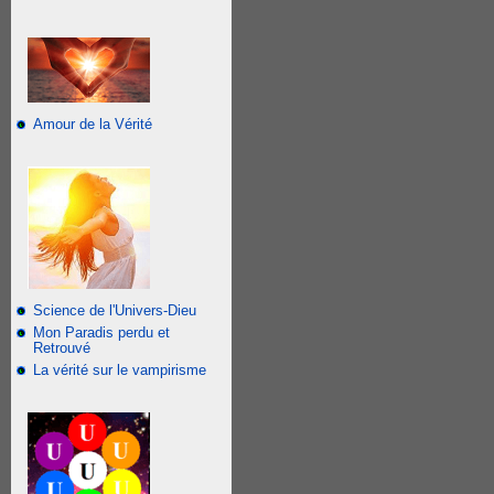
Amour de la Vérité
Science de l'Univers-Dieu
Mon Paradis perdu et
Retrouvé
La vérité sur le vampirisme