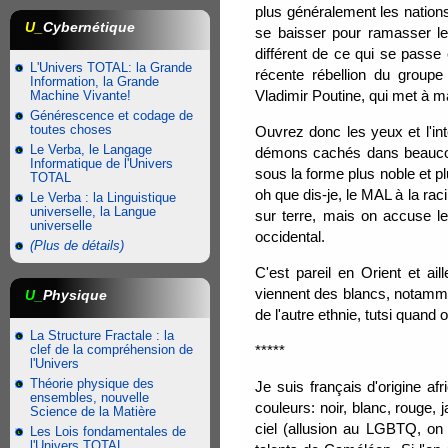
plus généralement les nations e
U_
Cybernétique
se baisser pour ramasser le
différent de ce qui se passe
L'Univers TOTAL: la Grande
récente rébellion du groupe 
Information, la Grande
Vladimir Poutine, qui met à 
Machine Vivante!
Générescence et codage de
toutes choses
Ouvrez donc les yeux et l'int
Le Verba, le Langage
démons cachés dans beaucoup
Informatique de l'Univers
sous la forme plus noble et pl
TOTAL
oh que dis-je, le MAL à la ra
Le Verba : la Linguistique
universelle, la Langue
sur terre, mais on accuse l
universelle
occidental.
(Plus de détails)
C'est pareil en Orient et ai
viennent des blancs, notamme
U_
Physique
de l'autre ethnie, tutsi quand o
La Structure Fractale : la
clef de la compréhension de
*****
l'Univers
Théorie physique des
Je suis français d'origine afr
ensembles, nouvelle
couleurs: noir, blanc, rouge,
Science de la Matière
ciel (allusion au LGBTQ, on 
Les Lois fondamentales de
l'Univers TOTAL