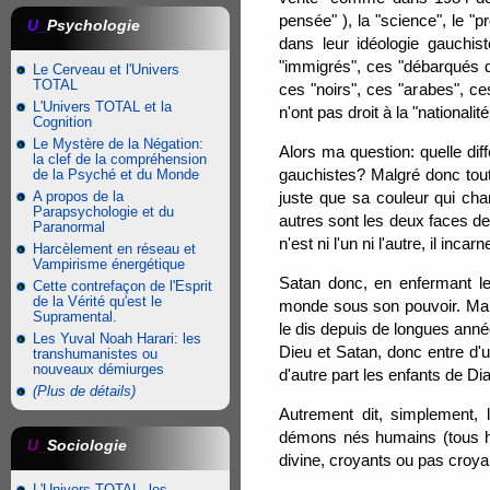
pensée" ), la "science", le "p
U_
Psychologie
dans leur idéologie gauchist
"immigrés", ces "débarqués d
Le Cerveau et l'Univers
TOTAL
ces "noirs", ces "arabes", ce
L'Univers TOTAL et la
n'ont pas droit à la "nationalit
Cognition
Le Mystère de la Négation:
Alors ma question: quelle diff
la clef de la compréhension
gauchistes? Malgré donc toute
de la Psyché et du Monde
A propos de la
juste que sa couleur qui cha
Parapsychologie et du
autres sont les deux faces de 
Paranormal
n'est ni l'un ni l'autre, il inca
Harcèlement en réseau et
Vampirisme énergétique
Satan donc, en enfermant les
Cette contrefaçon de l'Esprit
de la Vérité qu'est le
monde sous son pouvoir. Mais 
Supramental.
le dis depuis de longues année
Les Yuval Noah Harari: les
Dieu et Satan, donc entre d'u
transhumanistes ou
nouveaux démiurges
d'autre part les enfants de Di
(Plus de détails)
Autrement dit, simplement, 
démons nés humains (tous ho
U_
Sociologie
divine, croyants ou pas croya
L'Univers TOTAL, les