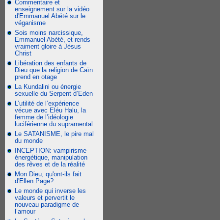
Commentaire et
enseignement sur la vidéo
d'Emmanuel Abété sur le
véganisme
Sois moins narcissique,
Emmanuel Abété, et rends
vraiment gloire à Jésus
Christ
Libération des enfants de
Dieu que la religion de Caïn
prend en otage
La Kundalini ou énergie
sexuelle du Serpent d’Eden
L’utilité de l’expérience
vécue avec Eléu Halu, la
femme de l’idéologie
luciférienne du supramental
Le SATANISME, le pire mal
du monde
INCEPTION: vampirisme
énergétique, manipulation
des rêves et de la réalité
Mon Dieu, qu'ont-ils fait
d'Ellen Page?
Le monde qui inverse les
valeurs et pervertit le
nouveau paradigme de
l’amour