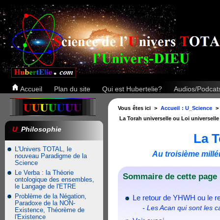
Accueil
Plan du site
Qui est Hubertelie?
Audios/Podca
Vous êtes ici >
Accueil : U_Science
La Torah universelle ou Loi universelle
U_
Philosophie
La T
L'Univers TOTAL, le
Au troisième millé
nouveau Paradigme de la
Science
Le Verba : la Théorie
Sommaire de cette page 
ontologique des ensembles,
le Langage de l'ETRE
Problème de la Négation,
Le retour de YHWH ou le re
Paradoxe de la NON-
- Les Acan qui sont les 
Existence, Théorème de
l'Existence