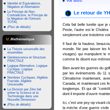
Voir aussi
Identité et Equivalence,
Négation et Alternation
Le Principe de Non-
Le retour de Y
Contradiction, le Principe de
la Négation de l'Univers
TOTAL
Cela fait belle lurette que je
(Plus de détails)
Peste, l'autre est le Choléra 
simplement une troisième voie
U_
Mathématique
Il faut de la hauteur, beauc
monde. Ne pas laisser les f
La Théorie universelle des
ensembles
visages) qui manipulent le m
Générescence et Structure
comme ils disent eux-mêmes) 
FRACTALE
Logique Alternative, Logique
Bien avant les guerres du gol
Cyclique, Logique
FRACTALE
par les événements du 11 se
Nombres Cycliques, Algèbre
Climatisme maintenant, ave
Fractale, Algèbre
Canada, et maintenant ces f
Universelle
longtemps. Et qui dit "contrô
La Division par Zéro fait
entrer la Science et la
dont il importe d'ouvrir maint
Technologie dans une
Nouvelle Dimension
Ici, c'est une psy-op visant c
(Plus de détails)
la mèche d'une guerre civile