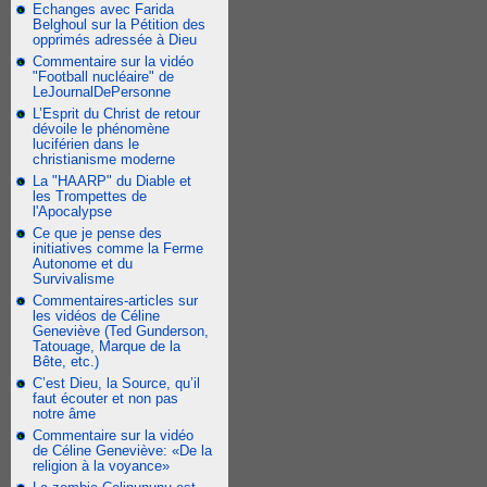
Echanges avec Farida
Belghoul sur la Pétition des
opprimés adressée à Dieu
Commentaire sur la vidéo
"Football nucléaire" de
LeJournalDePersonne
L’Esprit du Christ de retour
dévoile le phénomène
luciférien dans le
christianisme moderne
La "HAARP" du Diable et
les Trompettes de
l'Apocalypse
Ce que je pense des
initiatives comme la Ferme
Autonome et du
Survivalisme
Commentaires-articles sur
les vidéos de Céline
Geneviève (Ted Gunderson,
Tatouage, Marque de la
Bête, etc.)
C’est Dieu, la Source, qu’il
faut écouter et non pas
notre âme
Commentaire sur la vidéo
de Céline Geneviève: «De la
religion à la voyance»