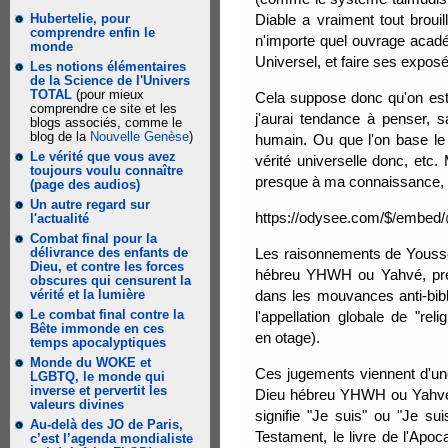
Hubertelie, pour
Diable a vraiment tout brouil
comprendre enfin le
n'importe quel ouvrage académi
monde
Universel, et faire ses expo
Les notions élémentaires
de la Science de l'Univers
TOTAL
(pour mieux
Cela suppose donc qu'on est 
comprendre ce site et les
j'aurai tendance à penser, s
blogs associés, comme le
blog de la
Nouvelle Genèse
)
humain. Ou que l'on base le 
Le vérité que vous avez
vérité universelle donc, etc.
toujours voulu connaître
presque à ma connaissance, ic
(page des audios)
Un autre regard sur
https://odysee.com/$/em
l'actualité
Combat final pour la
délivrance des enfants de
Les raisonnements de Youssef
Dieu, et contre les forces
hébreu YHWH ou Yahvé, prése
obscures qui censurent la
vérité et la lumière
dans les mouvances anti-bibl
Le combat final contre la
l'appellation globale de "re
Bête immonde en ces
en otage).
temps apocalyptiques
Monde du WOKE et
Ces jugements viennent d'un
LGBTQ, le monde qui
inverse et pervertit les
Dieu hébreu YHWH ou Yahvé, 
valeurs divines
signifie "Je suis" ou "Je s
Au-delà des JO de Paris,
Testament, le livre de l'Apoc
c’est l’agenda mondialiste