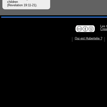
children
(Revelation 19:11-21).
Les 
Crea
Qui est Hubertelie ?