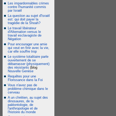
Les impardonnables crimes
contre l'humanité commis
par Israël
La question au sujet d'Israël
est: qui doit payer la
tragédie de la Shoah?
Le travail libérateur
d'Alternation versus le
travail esclavagiste de
Négation
Pour encourager une amie
qui veut en finir avec la vie,
car elle souffre trop
Le système totalitaire parle
ouvertement de se
débarrasser (physiquement)
des résistants
(blog
Nouvelle Genèse
Requêtes pour une
Florissance dans la Foi
Vous n'avez pas de
problème chimique dans le
cerveau
A un chrétien, au sujet des
dinosaures, de la
paléontologie, de
l'anthropologie et de
l'histoire du monde