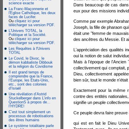
science exacte
Dans beaucoup de cas dans l'
La Franc-Maçonnerie et
eux pour des missions individ
l'Eglise Catholique, les deux
faces de Lucifer
.
Ou
cliquez ici pour
Comme par exemple Abraham qu
télécharger sa version PDF.
Joseph, la fille de pharaon q
L'Univers TOTAL, la
était une "femme de mauvaise v
Politique et la Société
.
Ou
cliquez ici pour
des ancêtres du Messie. Et ains
télécharger sa version PDF.
Les Requêtes à l'Univers
L'appréciation des qualités i
TOTAL
oui la notion de salut individ
Le Covid, le Divoc, le
Mais à l'époque de l'Ancien T
démon kabbaliste Dibbouk
et la religion du Covidisme
collectivement qui comptait, p
Il est grand temps de
Dieu, collectivement appelée
comprendre que la France,
bien sûr, tout le monde n'était 
l’Europe, les Etats-Unis,
etc., sont des colonies
d’Israël
Exactement pour la même rai
Une révélation d’Astrid
contre des entités nationales
Stuckelberger dans L’info en
QuestionS à propos de...
signifie un peuple collectivem
l’HYDRE!
C’est tout simplement un
Ce peuple devra faire preuve
processus de robotisations
des êtres humains
qui est en fait le Dieu Uni
Le système totalitaire parle