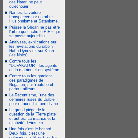
des Harari ne peut
qu'échouer
Nantes: la voiture
transpercée par un arbre.
Illusionnisme et Satanisme.
Puisse la Shoah ne pas être
l'arbre qui cache le PIRE qui
se passe aujourd'hui
Analyses, explications sur
les révélations du rabbin
Haïm Dynovisz sur Kush
(les Noirs)
Contre tous les
"DEFAKATOR", les agents
de la matrice et du système
Contre tous les gardiens
des paradigmes de
Négation, sur Youtube et
partout ailleurs
Le Récentisme, l'une des
dernières ruses du Diable
pour effacer l'histoire divine
Le grand piège de la
question de la "Terre plate"
et autres. La matrice et la
relativité d'Einstein
Une fois c'est le hasard.
Deux fois, c'est une
coïncidence. Mais trois fois,