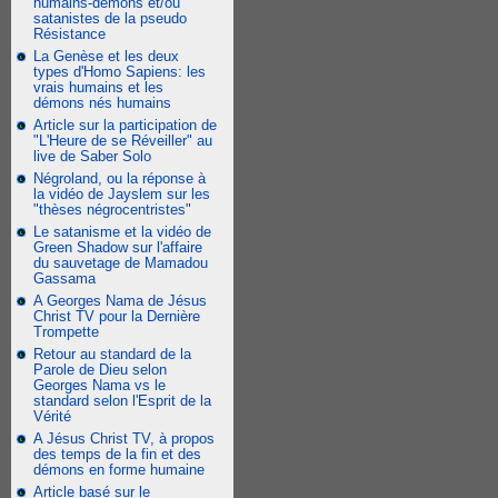
humains-démons et/ou
satanistes de la pseudo
Résistance
La Genèse et les deux
types d'Homo Sapiens: les
vrais humains et les
démons nés humains
Article sur la participation de
"L'Heure de se Réveiller" au
live de Saber Solo
Négroland, ou la réponse à
la vidéo de Jayslem sur les
"thèses négrocentristes"
Le satanisme et la vidéo de
Green Shadow sur l'affaire
du sauvetage de Mamadou
Gassama
A Georges Nama de Jésus
Christ TV pour la Dernière
Trompette
Retour au standard de la
Parole de Dieu selon
Georges Nama vs le
standard selon l'Esprit de la
Vérité
A Jésus Christ TV, à propos
des temps de la fin et des
démons en forme humaine
Article basé sur le