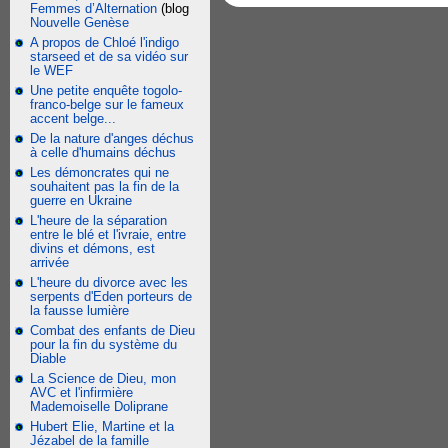
Femmes d’Alternation
(blog
Nouvelle Genèse
A propos de Chloé l'indigo
starseed et de sa vidéo sur
le WEF
Une petite enquête togolo-
franco-belge sur le fameux
accent belge...
De la nature d'anges déchus
à celle d'humains déchus
Les démoncrates qui ne
souhaitent pas la fin de la
guerre en Ukraine
L'heure de la séparation
entre le blé et l'ivraie, entre
divins et démons, est
arrivée
L'heure du divorce avec les
serpents d'Eden porteurs de
la fausse lumière
Combat des enfants de Dieu
pour la fin du système du
Diable
La Science de Dieu, mon
AVC et l'infirmière
Mademoiselle Doliprane
Hubert Elie, Martine et la
Jézabel de la famille