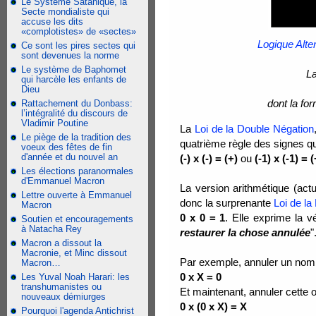
Le Système Satanique, la
Secte mondialiste qui
accuse les dits
«complotistes» de «sectes»
Logique Alter
Ce sont les pires sectes qui
sont devenues la norme
Le système de Baphomet
La
qui harcèle les enfants de
Dieu
dont la fo
Rattachement du Donbass:
l’intégralité du discours de
Vladimir Poutine
La
Loi de la Double Négation
Le piège de la tradition des
quatrième règle des signes qui
voeux des fêtes de fin
d'année et du nouvel an
(-) x (-) = (+)
ou
(-1) x (-1) = 
Les élections paranormales
d'Emmanuel Macron
La version arithmétique (act
Lettre ouverte à Emmanuel
donc la surprenante
Loi de la
Macron
0 x 0 = 1
. Elle exprime la vé
Soutien et encouragements
à Natacha Rey
restaurer la chose annulée
"
Macron a dissout la
Macronie, et Minc dissout
Par exemple, annuler un no
Macron…
0 x X = 0
Les Yuval Noah Harari: les
transhumanistes ou
Et maintenant, annuler cette op
nouveaux démiurges
0 x (0 x X) = X
Pourquoi l'agenda Antichrist