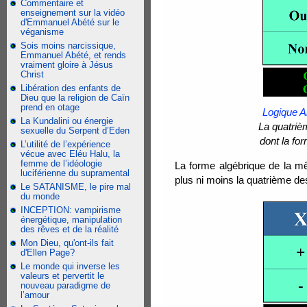
Commentaire et
enseignement sur la vidéo
d'Emmanuel Abété sur le
véganisme
Sois moins narcissique,
Emmanuel Abété, et rends
vraiment gloire à Jésus
Christ
Libération des enfants de
Dieu que la religion de Caïn
prend en otage
Logique Al
La Kundalini ou énergie
La quatrièm
sexuelle du Serpent d’Eden
dont la fo
L’utilité de l’expérience
vécue avec Eléu Halu, la
femme de l’idéologie
La forme algébrique de la
luciférienne du supramental
plus ni moins la quatrième des
Le SATANISME, le pire mal
du monde
INCEPTION: vampirisme
énergétique, manipulation
des rêves et de la réalité
Mon Dieu, qu'ont-ils fait
d'Ellen Page?
Le monde qui inverse les
valeurs et pervertit le
nouveau paradigme de
l’amour