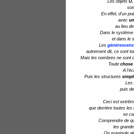
Les objets
U,
son
En effet, d'un po
avec
un
au lieu d
Dans le systèm
et dans le
Les
générescenc
autrement dit, ce sont 
Mais les nombres ne sont 
Toute
chose
A l'é
Puis les structures
simpl
Les
puis de
Ceci est extrêm
que derrière toutes le
se c
Comprendre de quo
les grandes
On manipule al