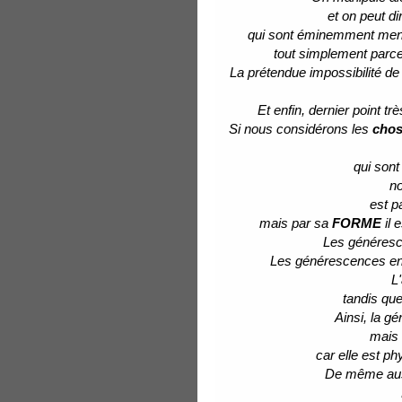
et on peut di
qui sont éminemment mens
tout simplement parce 
La prétendue impossibilité d
Et enfin, dernier point tr
Si nous considérons les
cho
qui sont
no
est p
mais par sa
FORME
il 
Les généresc
Les générescences en
L
tandis que
Ainsi, la 
mais 
car elle est p
De même au