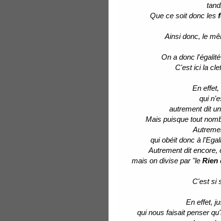
tand
Que ce soit donc les
Ainsi donc, le m
On a donc l'égalit
C'est ici la c
En effet,
qui n'
autrement dit u
Mais puisque tout nombr
Autremen
qui obéit donc à l'Egal
Autrement dit encore, 
mais on divise par "le
Rien
C'est si 
En effet, 
qui nous faisait penser q