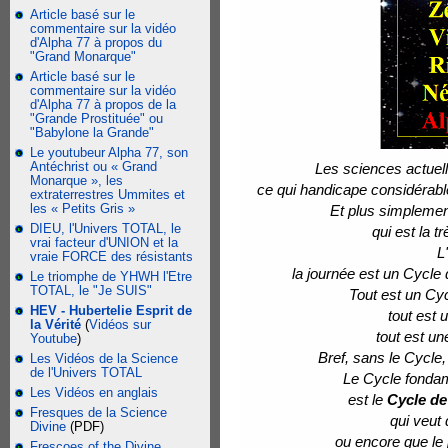
Article basé sur le
commentaire sur la vidéo
d'Alpha 77 à propos du
"Grand Monarque"
Article basé sur le
commentaire sur la vidéo
d'Alpha 77 à propos de la
"Grande Prostituée" ou
"Babylone la Grande"
Le youtubeur Alpha 77, son
Antéchrist ou « Grand
Les sciences actuel
Monarque », les
ce qui handicape considérabl
extraterrestres Ummites et
les « Petits Gris »
Et plus simplement
DIEU, l'Univers TOTAL, le
qui est la tr
vrai facteur d'UNION et la
L
vraie FORCE des résistants
la journée est un Cycle 
Le triomphe de YHWH l'Etre
TOTAL, le "Je SUIS"
Tout est un Cyc
HEV - Hubertelie Esprit de
tout est 
la Vérité
(
Vidéos sur
tout est un
Youtube
)
Bref, sans le Cycle,
Les Vidéos de la Science
de l'Univers TOTAL
Le Cycle fondam
Les Vidéos en anglais
est le
Cycle de
Fresques de la Science
qui veut 
Divine
(PDF)
ou encore que le 
Frescoes of the Divine