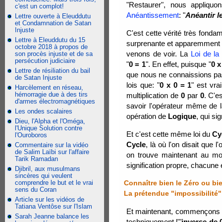
"Restaurer", nous appliqu
c'est un complot!
Anéantissement
: "
Anéantir le
Lettre ouverte à Eleuddutu
et Condamnation de Satan
Injuste
C'est cette vérité très fonda
Lettre à Eleuddutu du 15
surprenante et apparemment f
octobre 2018 à propos de
venons de voir. La
Loi de la
son procès injuste et de sa
persécution judiciaire
"
0 = 1
". En effet, puisque "
0 x
Lettre de résiliation du bail
que nous ne connaissions pas 
de Satan Injuste
lois que: "
0 x 0 = 1
" est vra
Harcèlement en réseau,
hémorragie due à des tirs
multiplication de
0
par
0
. C'e
d'armes électromagnétiques
savoir l'opérateur même de 
Les ondes scalaires
opération de
Logique
, qui si
Dieu, l'Alpha et l'Oméga,
l'Unique Solution contre
Et c'est cette même loi du
Cy
l'Ouroboros
Cycle
, là où l'on disait que 
Commentaire sur la vidéo
de Salim Laïbi sur l'affaire
on trouve maintenant au moi
Tarik Ramadan
signification propre, chacune 
Djibril, aux musulmans
sincères qui veulent
comprendre le but et le vrai
Connaître bien le Zéro ou bien
sens du Coran
La prétendue "impossibilité"
Article sur les vidéos de
Tatiana Ventôse sur l'Islam
Et maintenant, commençons (a
Sarah Jeanne balance les
techniquement l'"
inverse de 