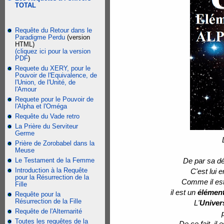
TOTAL
Requête du Retour dans le
Paradigme Perdu
(version
HTML)
(cliquez ici pour la version
PDF
)
Requete du XERY, pour le
Pouvoir de l'Equivalence, de
l'Union, de l'Unité, de
l'Amour
Requete pour le Pouvoir de
l'Alpha et l'Oméga
Requête du Vade retro
La Prière du Serviteur
Germe
Prière de Zorobabel dans la
Meuse
Le Testament de la Femme
De par sa dé
Introduction à la Requête
C'est lui 
pour la Résurrection de la
Comme il es
Fille
il est un
élément
Requête pour la
Résurrection de la Fille
L'
Unive
Requête de l'Alternarité
Toutes les requêtes de la
De ce fait, il 