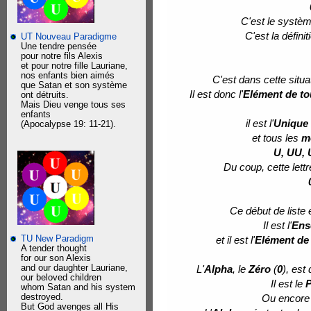
C'est le systèm
C'est la défini
UT Nouveau Paradigme
Une tendre pensée
pour notre fils Alexis
et pour notre fille Lauriane,
nos enfants bien aimés
C'est dans cette situ
que Satan et son système
Il est donc l'
Elément de to
ont détruits.
Mais Dieu venge tous ses
enfants
il est l'
Unique 
(Apocalypse 19: 11-21).
et tous les
m
U, UU,
Du coup, cette lett
Ce début de liste e
Il est l'
Ens
TU New Paradigm
et il est l'
Elément de 
A tender thought
for our son Alexis
and our daughter Lauriane,
L'
Alpha
, le
Zéro
(
0
), est 
our beloved children
Il est le
P
whom Satan and his system
destroyed.
Ou encore
But God avenges all His