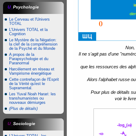
U_
Psychologie
Le Cerveau et l'Univers
TOTAL
L'Univers TOTAL et la
Cognition
Le Mystère de la Négation:
la clef de la compréhension
Non, 
de la Psyché et du Monde
Il ne s'agit pas d'une "numér
A propos de la
Parapsychologie et du
Paranormal
que les ressources des alph
Harcèlement en réseau et
Vampirisme énergétique
Alors l'alphabet russe ou
Cette contrefaçon de l'Esprit
de la Vérité qu'est le
Supramental.
Pour plus de détails s
Les Yuval Noah Harari: les
transhumanistes ou
voir le liv
nouveaux démiurges
(Plus de détails)
U_
Sociologie
L'Univers TOTAL, les