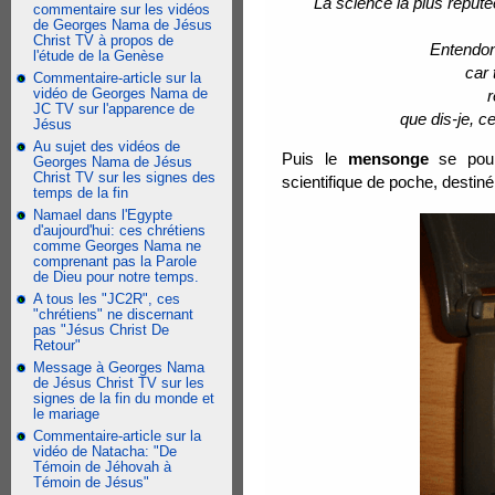
La science la plus réputé
commentaire sur les vidéos
de Georges Nama de Jésus
Christ TV à propos de
Entendons
l'étude de la Genèse
car 
Commentaire-article sur la
vidéo de Georges Nama de
r
JC TV sur l'apparence de
que dis-je, c
Jésus
Au sujet des vidéos de
Puis le
mensonge
se pours
Georges Nama de Jésus
Christ TV sur les signes des
scientifique de poche, destiné
temps de la fin
Namael dans l'Egypte
d'aujourd'hui: ces chrétiens
comme Georges Nama ne
comprenant pas la Parole
de Dieu pour notre temps.
A tous les "JC2R", ces
"chrétiens" ne discernant
pas "Jésus Christ De
Retour"
Message à Georges Nama
de Jésus Christ TV sur les
signes de la fin du monde et
le mariage
Commentaire-article sur la
vidéo de Natacha: "De
Témoin de Jéhovah à
Témoin de Jésus"