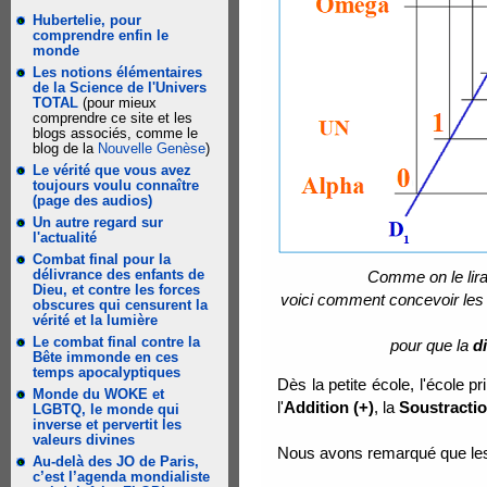
Hubertelie, pour
comprendre enfin le
monde
Les notions élémentaires
de la Science de l'Univers
TOTAL
(pour mieux
comprendre ce site et les
blogs associés, comme le
blog de la
Nouvelle Genèse
)
Le vérité que vous avez
toujours voulu connaître
(page des audios)
Un autre regard sur
l'actualité
Combat final pour la
délivrance des enfants de
Comme on le lira 
Dieu, et contre les forces
voici comment concevoir les 
obscures qui censurent la
vérité et la lumière
Le combat final contre la
pour que la
d
Bête immonde en ces
temps apocalyptiques
Dès la petite école, l'école p
Monde du WOKE et
l'
Addition (+)
, la
Soustractio
LGBTQ, le monde qui
inverse et pervertit les
valeurs divines
Nous avons remarqué que les 
Au-delà des JO de Paris,
c’est l’agenda mondialiste