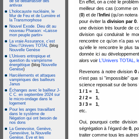
de se débarrasser des
En effet, on a créé le problème l
antivax
meilleur des cas (comme on v
L'holocauste nucléaire, le
(
0
) et de l'
Infini
(qu'on notera
Mur de Feu et de Lumière et
la Transmorphose
pour éviter la
division par 0
.
Nouvel Exode. Dieu dit au
une division très lourde de 
nouveau Pharaon: «Laisse
division qui conduirait le m
mon peuple partir»
rencontre ce qu'on n'a pas vou
La vraie Assurance, c’est
Dieu l’Univers TOTAL
(blog
qu'elle le rencontre le plus t
Nouvelle Genèse
donnée ici au développement 
L'Univers entropique et
alors voir
L'Univers TOTAL, l
question du vampirisme
énergétique
(blog
Nouvelle
Genèse
)
Revenons à notre division
0 
Harcèlements et attaques
n'est pas si "impossible" que
vampiriques des bailleurs
Janus
science reposait sur de bons
Échanges avec le bailleur J-
1 / 1 = 1
,
C C. en septembre 2024 sur
2 / 2 = 1
,
le micro-ondage dans le
logement
3 / 3 = 1
,
Pour les anges travaillant
etc.
dans le système de
Négation qui ont besoin de
Oui, pourquoi cette division
nos dons
ségrégation à l'égard de
0
, p
La Genevoise, Genève,
Geneviève, la Nouvelle
traiter comme tous les autre
Genèse, Eve et les