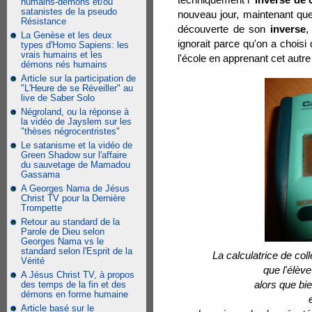
humains-démons et/ou
satanistes de la pseudo
nouveau jour, maintenant q
Résistance
découverte de son
inverse
,
La Genèse et les deux
ignorait parce qu'on a choisi
types d'Homo Sapiens: les
vrais humains et les
l'école en apprenant cet autr
démons nés humains
Article sur la participation de
"L'Heure de se Réveiller" au
live de Saber Solo
Négroland, ou la réponse à
la vidéo de Jayslem sur les
"thèses négrocentristes"
Le satanisme et la vidéo de
Green Shadow sur l'affaire
du sauvetage de Mamadou
Gassama
A Georges Nama de Jésus
Christ TV pour la Dernière
Trompette
Retour au standard de la
Parole de Dieu selon
Georges Nama vs le
standard selon l'Esprit de la
La calculatrice de co
Vérité
que l'élève
A Jésus Christ TV, à propos
alors que bi
des temps de la fin et des
démons en forme humaine
Article basé sur le