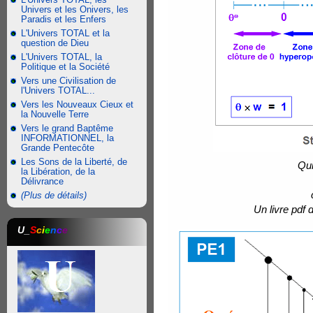
Univers et les Onivers, les
Paradis et les Enfers
L'Univers TOTAL et la
question de Dieu
L'Univers TOTAL, la
Politique et la Société
Vers une Civilisation de
l'Univers TOTAL...
Vers les Nouveaux Cieux et
la Nouvelle Terre
Vers le grand Baptême
INFORMATIONNEL, la
Grande Pentecôte
Les Sons de la Liberté, de
Qui
la Libération, de la
Délivrance
(Plus de détails)
Un livre pdf
U_
S
c
i
e
n
c
e