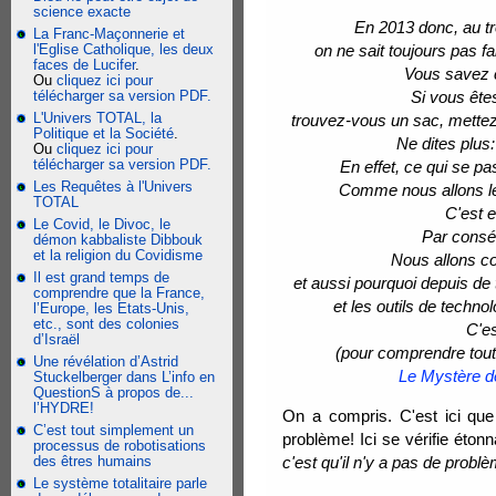
science exacte
En 2013 donc, au tr
La Franc-Maçonnerie et
l'Eglise Catholique, les deux
on ne sait toujours pas fa
faces de Lucifer
.
Vous savez c
Ou
cliquez ici pour
télécharger sa version PDF.
Si vous êt
L'Univers TOTAL, la
trouvez-vous un sac, mettez
Politique et la Société
.
Ne dites plus:
Ou
cliquez ici pour
télécharger sa version PDF.
En effet, ce qui se pa
Les Requêtes à l'Univers
Comme nous allons le
TOTAL
C'est 
Le Covid, le Divoc, le
Par conséqu
démon kabbaliste Dibbouk
et la religion du Covidisme
Nous allons co
Il est grand temps de
et aussi pourquoi depuis de 
comprendre que la France,
et les outils de techno
l’Europe, les Etats-Unis,
etc., sont des colonies
C'e
d’Israël
(pour comprendre tout 
Une révélation d’Astrid
Le Mystère de
Stuckelberger dans L’info en
QuestionS à propos de...
l’HYDRE!
On a compris. C'est ici que 
C’est tout simplement un
problème! Ici se vérifie éto
processus de robotisations
des êtres humains
c'est qu'il n'y a pas de probl
Le système totalitaire parle