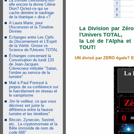
La zombie Celinununu est-
elle encore la divine Céline
Dion? Qu'est-ce qui se
cache derrière le naufrage
de la titanique « diva »?
A Laura Marie, pour
l'Ascension et la Timeline
La Division par Zéro
Divines
l'Univers TOTAL,
Echanges entre Les Clefs
la Loi de l'Alpha et
du Discernement et L'Esprit
de la Vérité. Gnose vs
TOUT!
Science de l'Univers TOTAL
Échanges concernant la
UN divisé par ZERO égale? Eg
Conversation du lundi 133
de Jean-Jacques
Crèvecoeur intitulée "Satan,
l'ombre au service de la
lumière"
Mail à Paul Ponssot à
propos de sa conférence sur
le harcèlement en réseau et
le vampirisme
Jim le veilleur, ce que vous
décrivez est juste la
différence entre la fausse
lumière et les ténèbres"
Bitcoin, Zynecoin, Sestrel,
etc.. La cryptomonnaie et la
Bête immonde de nom de
code 666"