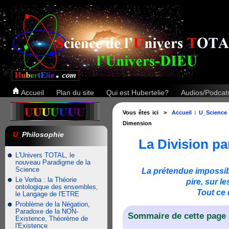
Accueil
Plan du site
Qui est Hubertelie?
Audios/Podca
Vous êtes ici >
Accueil : U_Science
Dimension
U_
Philosophie
La Division par
L'Univers TOTAL, le
nouveau Paradigme de la
Science
La prétendue impossibil
Le Verba : la Théorie
pire, sur 
ontologique des ensembles,
Tout ce 
le Langage de l'ETRE
Problème de la Négation,
Paradoxe de la NON-
Sommaire de cette page 
Existence, Théorème de
l'Existence