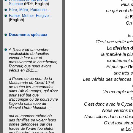
Science
(PDF, English)
Plus s
Père, Mère, Pardonne...
ce qui veut dir
Father, Mother, Forgive...
la
F
(English)
On 
Documents spéciaux
le
C'est une vérité tr
La
division d
A l'heure où un nombre
incalculable de familles
la manière la plu
vivent à leur tour et
exactement co
massivement le cauchemar,
l'horreur, que nous avons
Et puisque l'
I
vécus en 2011...;
une très 
à l'heure où au nom de la
Les vérités des sciences 
Mascarade du Covid-19 et
de toutes les mascarades
dans l'air du temps, qui n'ont
Un exemple très
pour seul but que
e
d'accomplir ou de poursuivre
l'agenda satanique du
C'est donc avec le Cycle 
Nouvel Ordre Mondial...;
Nous venons trè
oui au moment même où
Nous allons dans ce docum
des familles se voient leurs
C'est tout sim
portes défoncées par des
forces de l'ordre (ou plutôt
la Loi
du désordre) pour arracher