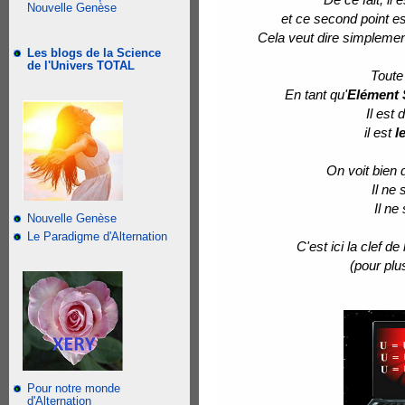
Nouvelle Genèse
et ce second point es
Cela veut dire simplement
Les blogs de la Science
de l'Univers TOTAL
Toute
En tant qu'
Elément
Il est
il est
l
On voit bien q
Il ne 
Il ne
Nouvelle Genèse
Le Paradigme d'Alternation
C'est ici la clef d
(pour plu
Pour notre monde
d'Alternation