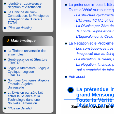
Identité et Equivalence,
La prétendue impossibilité 
Négation et Alternation
Toute la Vérité sur tout ce 
Le Principe de Non-
- La structure cyclofrac
Contradiction, le Principe de
la Négation de l'Univers
- L'Univers TOTAL et le
TOTAL
- La Division par Zéro d
(Plus de détails)
la Loi de l'Alpha et de 
- L'Equivalence, le Cycle
U_
Mathématique
La Négation et le Problème d
- Les conséquences très n
La Théorie universelle des
incapacité due au fait q
ensembles
- La Négation, le Néant, 
Générescence et Structure
FRACTALE
- La Négation: la chose
Logique Alternative, Logique
qui a empêché de faire 
Cyclique, Logique
FRACTALE
Voir aussi
Nombres Cycliques, Algèbre
Fractale, Algèbre
Universelle
La prétendue im
La Division par Zéro fait
grand Mensonge
entrer la Science et la
Toute la Vérité
Technologie dans une
Nouvelle Dimension
Division par Zér
Sommaire du sous-titre
(Plus de détails)