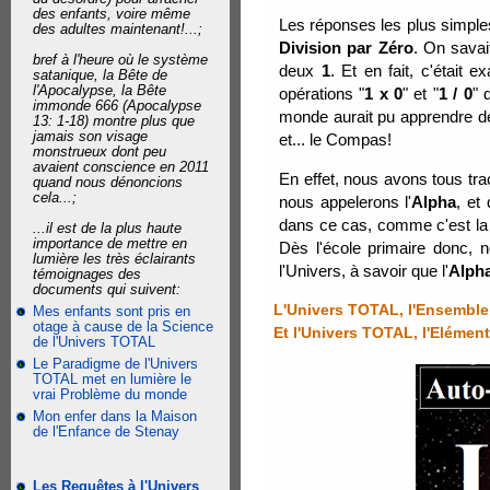
des enfants, voire même
Les réponses les plus simple
des adultes maintenant!...;
Division par Zéro
. On savai
bref à l'heure où le système
deux
1
. Et en fait, c'était
satanique, la Bête de
l'Apocalypse, la Bête
opérations "
1 x 0
" et "
1 / 0
" 
immonde 666 (Apocalypse
monde aurait pu apprendre depu
13: 1-18) montre plus que
jamais son visage
et... le Compas!
monstrueux dont peu
avaient conscience en 2011
En effet, nous avons tous tr
quand nous dénoncions
cela...;
nous appelerons l'
Alpha
, et
dans ce cas, comme c'est la f
...il est de la plus haute
importance de mettre en
Dès l'école primaire donc, 
lumière les très éclairants
l'Univers, à savoir que l'
Alph
témoignages des
documents qui suivent:
L'Univers TOTAL, l'Ensemble 
Mes enfants sont pris en
otage à cause de la Science
Et l'Univers TOTAL, l'Elément
de l'Univers TOTAL
Le Paradigme de l'Univers
TOTAL met en lumière le
vrai Problème du monde
Mon enfer dans la Maison
de l'Enfance de Stenay
Les Requêtes à l'Univers