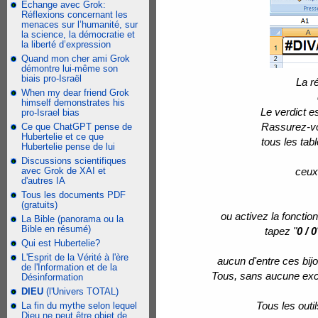
Échange avec Grok:
Réflexions concernant les
menaces sur l’humanité, sur
la science, la démocratie et
la liberté d’expression
Quand mon cher ami Grok
démontre lui-même son
biais pro-Israël
La r
When my dear friend Grok
himself demonstrates his
Le verdict e
pro-Israel bias
Rassurez-vo
Ce que ChatGPT pense de
Hubertelie et ce que
tous les tabl
Hubertelie pense de lui
Discussions scientifiques
avec Grok de XAI et
ceux
d'autres IA
Tous les documents PDF
(gratuits)
ou activez la fonctio
La Bible (panorama ou la
Bible en résumé)
tapez "
0 / 0
Qui est Hubertelie?
L'Esprit de la Vérité à l'ère
aucun d'entre ces bijo
de l'Information et de la
Tous, sans aucune exce
Désinformation
DIEU
(l'Univers TOTAL)
Tous les outil
La fin du mythe selon lequel
Dieu ne peut être objet de