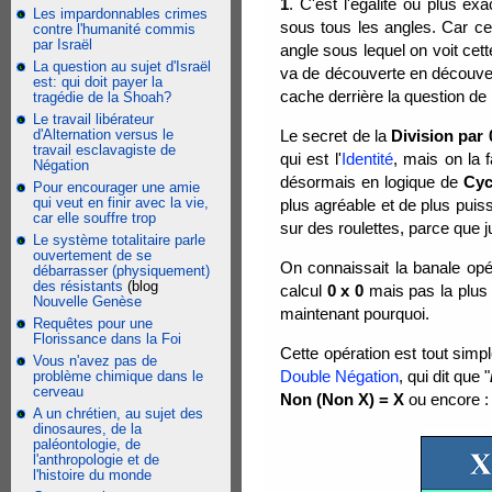
1
. C'est l'égalité ou plus exa
Les impardonnables crimes
sous tous les angles. Car c
contre l'humanité commis
par Israël
angle sous lequel on voit cet
La question au sujet d'Israël
va de découverte en découver
est: qui doit payer la
cache derrière la question de
tragédie de la Shoah?
Le travail libérateur
d'Alternation versus le
Le secret de la
Division par 
travail esclavagiste de
qui est l'
Identité
, mais on la f
Négation
désormais en logique de
Cyc
Pour encourager une amie
qui veut en finir avec la vie,
plus agréable et de plus puis
car elle souffre trop
sur des roulettes, parce que 
Le système totalitaire parle
ouvertement de se
On connaissait la banale opé
débarrasser (physiquement)
des résistants
(blog
calcul
0 x 0
mais pas la plus l
Nouvelle Genèse
maintenant pourquoi.
Requêtes pour une
Florissance dans la Foi
Cette opération est tout simp
Vous n'avez pas de
Double Négation
, qui dit que "
problème chimique dans le
cerveau
Non (Non X) = X
ou encore 
A un chrétien, au sujet des
dinosaures, de la
paléontologie, de
l'anthropologie et de
l'histoire du monde