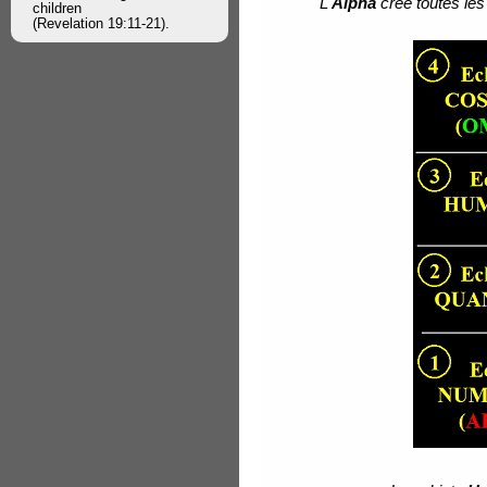
L'
Alpha
crée toutes les 
children
(Revelation 19:11-21).