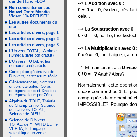
qui doit faire FLOP!
--> L'
Addition avec 0
:
Non-consentement au
0 + 0 = 0
, évident, très fa
Nouvel Ordre Mondial.
cela...
Vidéo: "Je REFUSE!"
Les autres documents du
site
--> La
Soustraction avec 0
:
Les articles divers, page 1
0 - 0 = 0
, ho, ho, très fasto
Les articles divers, page 2
Les articles divers, page 3
--> La
Multiplication avec 0
L'Univers TOTAL, l'Alpha et
0 x 0 = 0
, tout baigne, ça 
l'Oméga (livre pdf gratuit)
L'Univers TOTAL et les
nombres omégaréels
--> Et maintenant... la
Divisio
Conception générative de
0 / 0 = ?
Aaah? Alors?
l'Univers, et structure réalie
Générescences, Nombres
Normalement, cette opérati
entiers variables, Corps
omégacyclique et Division
chose comme
0
ou
1
. Et po
omégacyclique par Zéro
compliquée, du moment où elle 
Algèbre du TOUT, Théorie
IMPOSSIBLE?! Pourquoi donc ce
du Champ Unifié, Science
de l’Univers TOTAL,
Science de DIEU
Science de l'Univers
TOTAL, de YHWH DIEU, le
VERBA, le Langage
scientifique universel