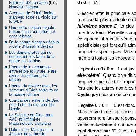
0 / 0 = 1
?
Femmes d’Alternation
(blog
Nouvelle Genèse
A propos de Chloé l'indigo
C'est en effet la principale s
starseed et de sa vidéo sur
réponse la plus évidente en t
le WEF
lui-même donne 1
", et plu
Une petite enquête togolo-
franco-belge sur le fameux
une fois Paul, Pierrette co
accent belge...
échapperait-il à cette vérit
De la nature d'anges déchus
spécificités) qui font qu'il ad
à celle d'humains déchus
propriétés spécifiques. Mais 
Les démoncrates qui ne
souhaitent pas la fin de la
même à toutes les choses, c'e
guerre en Ukraine
L'heure de la séparation
L'opération
0 / 0 = 1
est just
entre le blé et l'ivraie, entre
elle-même
". Quand on a dit 
divins et démons, est
arrivée
propriété spéciale très import
L'heure du divorce avec les
fera que les autres nombres h
serpents d'Eden porteurs de
Cycle
que nous allons commen
la fausse lumière
Combat des enfants de Dieu
pour la fin du système du
L'égalité
0 / 0 = 1
est donc 
Diable
Mais en vertu de la propriété
La Science de Dieu, mon
apparemment fausse réponse,
AVC et l'infirmière
Mademoiselle Doliprane
vérité actuellement connue
Hubert Elie, Martine et la
euclidienne par 1
". C'est l
Jézabel de la famille