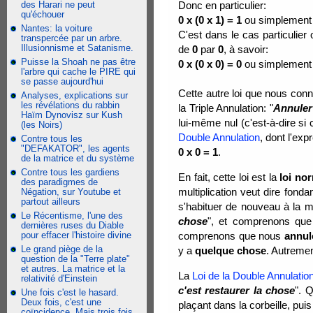
des Harari ne peut
Donc en particulier:
qu'échouer
0 x (0 x 1) = 1
ou simplement
Nantes: la voiture
C'est dans le cas particulier
transpercée par un arbre.
Illusionnisme et Satanisme.
de
0
par
0
, à savoir:
Puisse la Shoah ne pas être
0 x (0 x 0) = 0
ou simplement
l'arbre qui cache le PIRE qui
se passe aujourd'hui
Cette autre loi que nous conn
Analyses, explications sur
les révélations du rabbin
la Triple Annulation: "
Annuler 
Haïm Dynovisz sur Kush
lui-même nul (c'est-à-dire si
(les Noirs)
Double Annulation
, dont l'exp
Contre tous les
"DEFAKATOR", les agents
0 x 0 = 1
.
de la matrice et du système
Contre tous les gardiens
En fait, cette loi est la
loi no
des paradigmes de
multiplication veut dire fon
Négation, sur Youtube et
partout ailleurs
s'habituer de nouveau à la m
Le Récentisme, l'une des
chose
", et comprenons que 
dernières ruses du Diable
pour effacer l'histoire divine
comprenons que nous
annul
Le grand piège de la
y a
quelque chose
. Autrement
question de la "Terre plate"
et autres. La matrice et la
La
Loi de la Double Annulatio
relativité d'Einstein
c'est restaurer la chose
". 
Une fois c'est le hasard.
Deux fois, c'est une
plaçant dans la corbeille, pui
coïncidence. Mais trois fois,