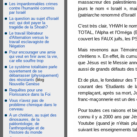
massacreur des palestiniens
Les impardonnables crimes
contre l'humanité commis
jours le nom « Israël », ma
par Israël
(patriarche renommé d’Israël 
La question au sujet d'Israël
est: qui doit payer la
C’est très clair, YHWH le nom
tragédie de la Shoah?
TOTAL, l’Alpha et l’Oméga (Ex
Le travail libérateur
d'Alternation versus le
couvert les FAUX juifs, les 
travail esclavagiste de
Négation
Mais revenons aux Témoins 
Pour encourager une amie
chrétiens ». En effet, ils cum
qui veut en finir avec la vie,
car elle souffre trop
que Jésus est le Messie anno
Le système totalitaire parle
aussi de grands défauts des t
ouvertement de se
débarrasser (physiquement)
des résistants
(blog
Et de plus, le fondateur des 
Nouvelle Genèse
courant des ‘Etudiants de 
Requêtes pour une
remplaçant, après sa mort, Jo
Florissance dans la Foi
franc-maçonnerie est un des 
Vous n'avez pas de
problème chimique dans le
cerveau
Pour toutes ces raisons et bie
A un chrétien, au sujet des
connu il y a 2000 ans par Jé
dinosaures, de la
Youtube (quand je n’étais p
paléontologie, de
l'anthropologie et de
suivant les enseignements ta
l'histoire du monde