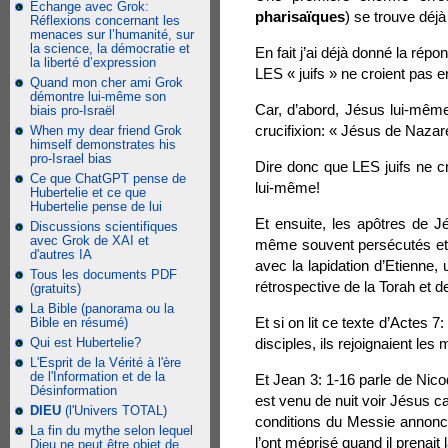
Échange avec Grok:
pharisaïques
) se trouve déjà
Réflexions concernant les
menaces sur l’humanité, sur
la science, la démocratie et
En fait j’ai déjà donné la r
la liberté d’expression
LES « juifs » ne croient pas 
Quand mon cher ami Grok
démontre lui-même son
Car, d’abord, Jésus lui-même 
biais pro-Israël
crucifixion: « Jésus de Nazare
When my dear friend Grok
himself demonstrates his
pro-Israel bias
Dire donc que LES juifs ne c
Ce que ChatGPT pense de
lui-même!
Hubertelie et ce que
Hubertelie pense de lui
Et ensuite, les apôtres de Jé
Discussions scientifiques
avec Grok de XAI et
même souvent persécutés et 
d'autres IA
avec la lapidation d’Etienne, 
Tous les documents PDF
rétrospective de la Torah et 
(gratuits)
La Bible (panorama ou la
Et si on lit ce texte d’Actes 7
Bible en résumé)
Qui est Hubertelie?
disciples, ils rejoignaient le
L'Esprit de la Vérité à l'ère
de l'Information et de la
Et Jean 3: 1-16 parle de Nico
Désinformation
est venu de nuit voir Jésus ca
DIEU
(l'Univers TOTAL)
conditions du Messie annonc
La fin du mythe selon lequel
l’ont méprisé quand il prenait
Dieu ne peut être objet de