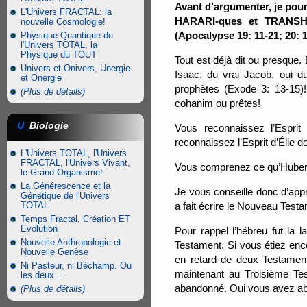
Avant d’argumenter, je po
L'Univers FRACTAL: la
HARARI-ques et TRANSHU
nouvelle Cosmologie!
(Apocalypse 19: 11-21; 20: 1-
Physique Quantique de
l'Univers TOTAL, la
Physique du TOUT
Tout est déjà dit ou presque
Univers et Onivers, Unergie
Isaac, du vrai Jacob, oui du
et Onergie
prophètes (Exode 3: 13-15)!
(Plus de détails)
cohanim ou prêtes!
U_
Biologie
Vous reconnaissez l’Espri
reconnaissez l’Esprit d’Élie d
L'Univers TOTAL, l'Univers
FRACTAL, l'Univers Vivant,
Vous comprenez ce qu’Hubertel
le Grand Organisme!
La Générescence et la
Je vous conseille donc d’appr
Génétique de l'Univers
TOTAL
a fait écrire le Nouveau Test
Temps Fractal, Création ET
Evolution
Pour rappel l’hébreu fut la 
Nouvelle Anthropologie et
Testament. Si vous étiez enc
Nouvelle Genèse
en retard de deux Testaments
Ni Pasteur, ni Béchamp. Ou
maintenant au Troisième Te
les deux...
abandonné. Oui vous avez aba
(Plus de détails)