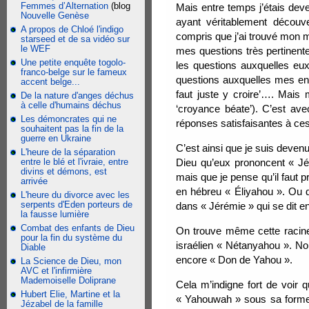
Femmes d’Alternation
(blog
Mais entre temps j’étais deve
Nouvelle Genèse
ayant véritablement découve
A propos de Chloé l'indigo
compris que j’ai trouvé mon m
starseed et de sa vidéo sur
le WEF
mes questions très pertinente
Une petite enquête togolo-
les questions auxquelles eux
franco-belge sur le fameux
questions auxquelles mes ens
accent belge...
faut juste y croire’…. Mais 
De la nature d'anges déchus
à celle d'humains déchus
‘croyance béate’). C’est av
Les démoncrates qui ne
réponses satisfaisantes à ces
souhaitent pas la fin de la
guerre en Ukraine
C’est ainsi que je suis deve
L'heure de la séparation
entre le blé et l'ivraie, entre
Dieu qu’eux prononcent « J
divins et démons, est
mais que je pense qu’il faut
arrivée
en hébreu « Éliyahou ». Ou 
L'heure du divorce avec les
serpents d'Eden porteurs de
dans « Jérémie » qui se dit 
la fausse lumière
Combat des enfants de Dieu
On trouve même cette racine
pour la fin du système du
israélien « Nétanyahou ». N
Diable
encore « Don de Yahou ».
La Science de Dieu, mon
AVC et l'infirmière
Mademoiselle Doliprane
Cela m’indigne fort de voi
Hubert Elie, Martine et la
« Yahouwah » sous sa forme 
Jézabel de la famille