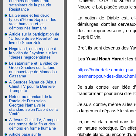
l’Univers TOTAL ou Science 
humains-démons et/ou
satanistes de la pseudo
Nouvelle Loi, placée sous le 
Résistance
La Genèse et les deux
La notion de Diable est, el
types d'Homo Sapiens: les
vrais humains et les
démiurges, dont les cerveaux
démons nés humains
des microprocesseurs, ou 
Article sur la participation de
Esprit Divin.
"L'Heure de se Réveiller" au
live de Saber Solo
Bref, ils sont devenus des Yu
Négroland, ou la réponse à
la vidéo de Jayslem sur les
"thèses négrocentristes"
Les Yuval Noah Harari: le
Le satanisme et la vidéo de
Green Shadow sur l'affaire
https://hubertelie.com/u_ps
du sauvetage de Mamadou
prennent-pour-des-dieux.html
Gassama
A Georges Nama de Jésus
Christ TV pour la Dernière
Je suis contre leur idée 
Trompette
transformant pour ainsi dire 
Retour au standard de la
Parole de Dieu selon
Je suis contre, même si les ro
Georges Nama vs le
standard selon l'Esprit de la
a largement dépassé le stade 
Vérité
A Jésus Christ TV, à propos
Ici, on est clairement dans 
des temps de la fin et des
en nature robotique. En effe
démons en forme humaine
globule blanc, ou encore d’une
Article basé sur le