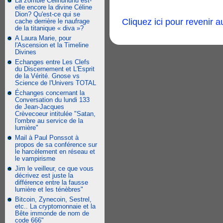
La zombie Celinununu est-
elle encore la divine Céline
Dion? Qu'est-ce qui se
Cliquez ici pour revenir 
cache derrière le naufrage
de la titanique « diva »?
A Laura Marie, pour
l'Ascension et la Timeline
Divines
Echanges entre Les Clefs
du Discernement et L'Esprit
de la Vérité. Gnose vs
Science de l'Univers TOTAL
Échanges concernant la
Conversation du lundi 133
de Jean-Jacques
Crèvecoeur intitulée "Satan,
l'ombre au service de la
lumière"
Mail à Paul Ponssot à
propos de sa conférence sur
le harcèlement en réseau et
le vampirisme
Jim le veilleur, ce que vous
décrivez est juste la
différence entre la fausse
lumière et les ténèbres"
Bitcoin, Zynecoin, Sestrel,
etc.. La cryptomonnaie et la
Bête immonde de nom de
code 666"