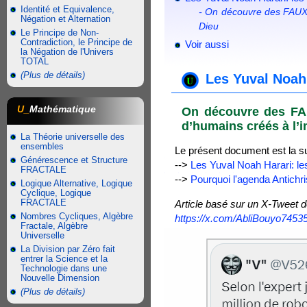
Identité et Equivalence,
- On découvre des FAUX 
Négation et Alternation
Dieu
Le Principe de Non-
Contradiction, le Principe de
Voir aussi
la Négation de l'Univers
TOTAL
(Plus de détails)
Les Yuval Noah
U_
Mathématique
On découvre des FAU
d’humains créés à l’
La Théorie universelle des
ensembles
Le présent document est la s
Générescence et Structure
-->
Les Yuval Noah Harari: l
FRACTALE
-->
Pourquoi l'agenda Antichr
Logique Alternative, Logique
Cyclique, Logique
FRACTALE
Article basé sur un X-Tweet d
Nombres Cycliques, Algèbre
https://x.com/AbliBouyo745
Fractale, Algèbre
Universelle
La Division par Zéro fait
entrer la Science et la
Technologie dans une
Nouvelle Dimension
(Plus de détails)