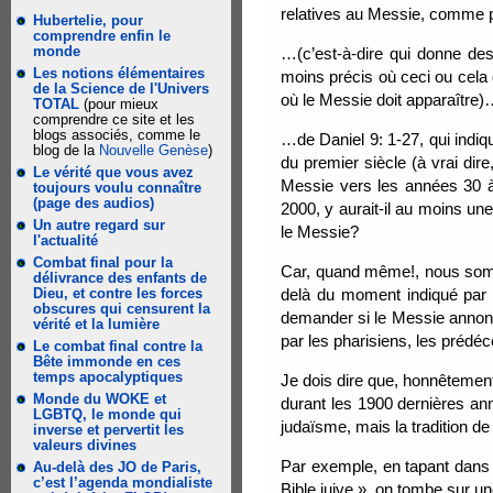
relatives au Messie, comme 
Hubertelie, pour
comprendre enfin le
monde
…(c’est-à-dire qui donne des
Les notions élémentaires
moins précis où ceci ou cela 
de la Science de l'Univers
où le Messie doit apparaître
TOTAL
(pour mieux
comprendre ce site et les
blogs associés, comme le
…de Daniel 9: 1-27, qui indiqu
blog de la
Nouvelle Genèse
)
du premier siècle (à vrai dir
Le vérité que vous avez
Messie vers les années 30 
toujours voulu connaître
(page des audios)
2000, y aurait-il au moins un
Un autre regard sur
le Messie?
l'actualité
Combat final pour la
Car, quand même!, nous somme
délivrance des enfants de
Dieu, et contre les forces
delà du moment indiqué par l
obscures qui censurent la
demander si le Messie annoncé
vérité et la lumière
par les pharisiens, les prédé
Le combat final contre la
Bête immonde en ces
temps apocalyptiques
Je dois dire que, honnêtement
Monde du WOKE et
durant les 1900 dernières an
LGBTQ, le monde qui
judaïsme, mais la tradition de
inverse et pervertit les
valeurs divines
Par exemple, en tapant dans l
Au-delà des JO de Paris,
c’est l’agenda mondialiste
Bible juive », on tombe sur u