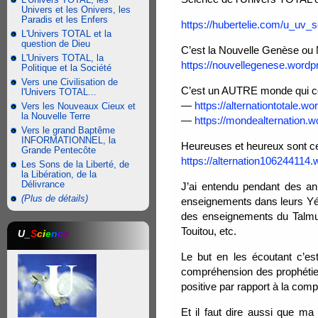
Univers et les Onivers, les
Paradis et les Enfers
https://hubertelie.com/u_uv_s
L'Univers TOTAL et la
question de Dieu
C’est la Nouvelle Genèse ou
L'Univers TOTAL, la
https://nouvellegenese.word
Politique et la Société
Vers une Civilisation de
C’est un AUTRE monde qui co
l'Univers TOTAL...
—
https://alternationtotale.
Vers les Nouveaux Cieux et
la Nouvelle Terre
—
https://mondealternation.
Vers le grand Baptême
INFORMATIONNEL, la
Heureuses et heureux sont cel
Grande Pentecôte
https://alternation106244114
Les Sons de la Liberté, de
la Libération, de la
Délivrance
J’ai entendu pendant des an
(Plus de détails)
enseignements dans leurs Yés
des enseignements du Talmu
Touitou, etc.
U_
S
c
i
e
n
c
e
Le but en les écoutant c’est
compréhension des prophéties
positive par rapport à la com
Et il faut dire aussi que m