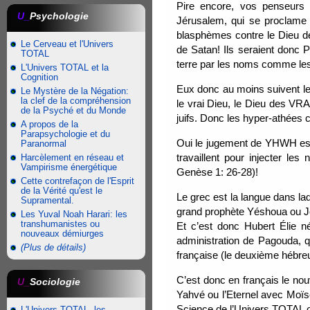
Pire encore, vos penseurs 
U_
Psychologie
Jérusalem, qui se proclame 
blasphèmes contre le Dieu de
Le Cerveau et l'Univers
de Satan! Ils seraient donc P
TOTAL
terre par les noms comme le
L'Univers TOTAL et la
Cognition
Eux donc au moins suivent le
Le Mystère de la Négation:
la clef de la compréhension
le vrai Dieu, le Dieu des VRA
de la Psyché et du Monde
juifs. Donc les hyper-athées 
A propos de la
Parapsychologie et du
Oui le jugement de YHWH est a
Paranormal
travaillent pour injecter l
Harcèlement en réseau et
Vampirisme énergétique
Genèse 1: 26-28)!
Cette contrefaçon de l'Esprit
de la Vérité qu'est le
Le grec est la langue dans l
Supramental.
grand prophète Yéshoua ou Jé
Les Yuval Noah Harari: les
transhumanistes ou
Et c’est donc Hubert Élie n
nouveaux démiurges
administration de Pagouda, q
(Plus de détails)
française (le deuxième hébreu
C’est donc en français le n
U_
Sociologie
Yahvé ou l’Eternel avec Moïse
Science de l’Univers TOTAL 
L'Univers TOTAL, les