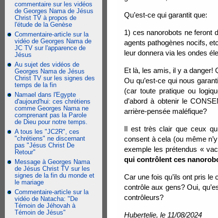
commentaire sur les vidéos
de Georges Nama de Jésus
Qu’est-ce qui garantit que:
Christ TV à propos de
l'étude de la Genèse
1) ces nanorobots ne feront 
Commentaire-article sur la
vidéo de Georges Nama de
agents pathogènes nocifs, et
JC TV sur l'apparence de
leur donnera via les ondes é
Jésus
Au sujet des vidéos de
Et là, les amis, il y a danger
Georges Nama de Jésus
Christ TV sur les signes des
Ou qu’est-ce qui nous garan
temps de la fin
(car toute pratique ou l
Namael dans l'Egypte
d’abord à obtenir le CONSEN
d'aujourd'hui: ces chrétiens
comme Georges Nama ne
arrière-pensée maléfique?
comprenant pas la Parole
de Dieu pour notre temps.
Il est très clair que ceux q
A tous les "JC2R", ces
"chrétiens" ne discernant
consent à cela (ou même n’y 
pas "Jésus Christ De
exemple les prétendus « vac
Retour"
qui contrôlent ces nanorobo
Message à Georges Nama
de Jésus Christ TV sur les
signes de la fin du monde et
Car une fois qu’ils ont pris l
le mariage
contrôle aux gens? Oui, qu’es
Commentaire-article sur la
contrôleurs?
vidéo de Natacha: "De
Témoin de Jéhovah à
Témoin de Jésus"
Hubertelie, le 11/08/2024