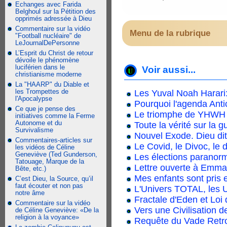
Echanges avec Farida
Belghoul sur la Pétition des
opprimés adressée à Dieu
Commentaire sur la vidéo
Menu de la rubrique
"Football nucléaire" de
LeJournalDePersonne
L’Esprit du Christ de retour
dévoile le phénomène
luciférien dans le
Voir aussi...
christianisme moderne
La "HAARP" du Diable et
les Trompettes de
Les Yuval Noah Harari
l'Apocalypse
Pourquoi l'agenda Anti
Ce que je pense des
Le triomphe de YHWH l
initiatives comme la Ferme
Autonome et du
Toute la vérité sur la
Survivalisme
Nouvel Exode. Dieu di
Commentaires-articles sur
Le Covid, le Divoc, le
les vidéos de Céline
Geneviève (Ted Gunderson,
Les élections paranor
Tatouage, Marque de la
Lettre ouverte à Emm
Bête, etc.)
Mes enfants sont pris 
C’est Dieu, la Source, qu’il
faut écouter et non pas
L'Univers TOTAL, les Un
notre âme
Fractale d'Eden et Loi
Commentaire sur la vidéo
Vers une Civilisation d
de Céline Geneviève: «De la
religion à la voyance»
Requête du Vade Retro,