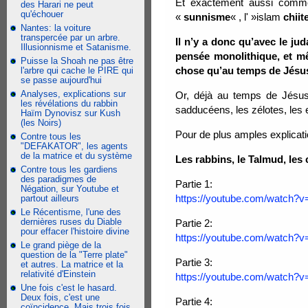
Et exactement aussi com
des Harari ne peut
qu'échouer
«
sunnisme
« , l' »islam
chiit
Nantes: la voiture
transpercée par un arbre.
Il n’y a donc qu’avec le ju
Illusionnisme et Satanisme.
pensée monolithique, et m
Puisse la Shoah ne pas être
chose qu’au temps de Jésus
l'arbre qui cache le PIRE qui
se passe aujourd'hui
Analyses, explications sur
Or, déjà au temps de Jésus 
les révélations du rabbin
sadducéens, les zélotes, les
Haïm Dynovisz sur Kush
(les Noirs)
Pour de plus amples explicatio
Contre tous les
"DEFAKATOR", les agents
de la matrice et du système
Les rabbins, le Talmud, les
Contre tous les gardiens
des paradigmes de
Partie 1:
Négation, sur Youtube et
https://youtube.com/watch
partout ailleurs
Le Récentisme, l'une des
dernières ruses du Diable
Partie 2:
pour effacer l'histoire divine
https://youtube.com/watch
Le grand piège de la
question de la "Terre plate"
Partie 3:
et autres. La matrice et la
relativité d'Einstein
https://youtube.com/watch?
Une fois c'est le hasard.
Deux fois, c'est une
Partie 4:
coïncidence. Mais trois fois,