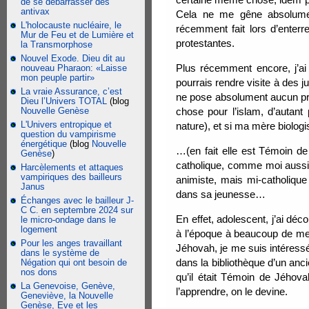
de se débarrasser des
antivax
Cela ne me gêne absolumen
L'holocauste nucléaire, le
récemment fait lors d’enter
Mur de Feu et de Lumière et
protestantes.
la Transmorphose
Nouvel Exode. Dieu dit au
Plus récemment encore, j’ai
nouveau Pharaon: «Laisse
mon peuple partir»
pourrais rendre visite à des 
La vraie Assurance, c’est
ne pose absolument aucun pr
Dieu l’Univers TOTAL
(blog
Nouvelle Genèse
chose pour l’islam, d’autant
L'Univers entropique et
nature), et si ma mère biolog
question du vampirisme
énergétique
(blog
Nouvelle
…(en fait elle est Témoin de 
Genèse
)
catholique, comme moi aussi j
Harcèlements et attaques
vampiriques des bailleurs
animiste, mais mi-catholique
Janus
dans sa jeunesse…
Échanges avec le bailleur J-
C C. en septembre 2024 sur
En effet, adolescent, j’ai déc
le micro-ondage dans le
logement
à l’époque à beaucoup de mes
Pour les anges travaillant
Jéhovah, je me suis intéressé à
dans le système de
dans la bibliothèque d’un anci
Négation qui ont besoin de
nos dons
qu’il était Témoin de Jéhovah
La Genevoise, Genève,
l’apprendre, on le devine.
Geneviève, la Nouvelle
Genèse, Eve et les