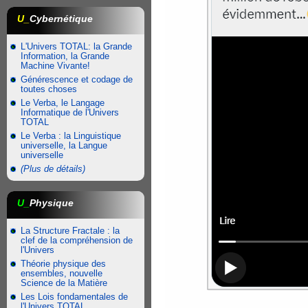
U_
Cybernétique
L'Univers TOTAL: la Grande
Information, la Grande
Machine Vivante!
Générescence et codage de
toutes choses
Le Verba, le Langage
Informatique de l'Univers
TOTAL
Le Verba : la Linguistique
universelle, la Langue
universelle
(Plus de détails)
U_
Physique
La Structure Fractale : la
clef de la compréhension de
l'Univers
Théorie physique des
ensembles, nouvelle
Science de la Matière
Les Lois fondamentales de
l'Univers TOTAL