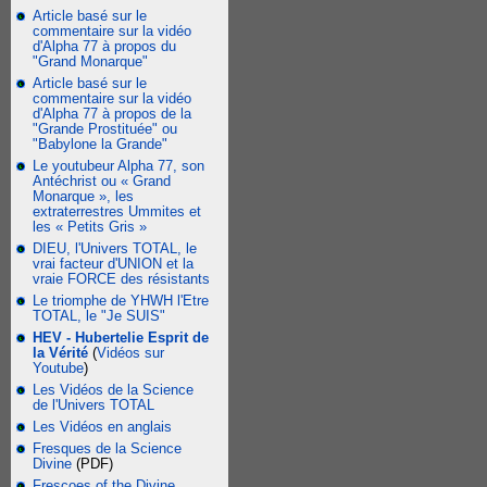
Article basé sur le
commentaire sur la vidéo
d'Alpha 77 à propos du
"Grand Monarque"
Article basé sur le
commentaire sur la vidéo
d'Alpha 77 à propos de la
"Grande Prostituée" ou
"Babylone la Grande"
Le youtubeur Alpha 77, son
Antéchrist ou « Grand
Monarque », les
extraterrestres Ummites et
les « Petits Gris »
DIEU, l'Univers TOTAL, le
vrai facteur d'UNION et la
vraie FORCE des résistants
Le triomphe de YHWH l'Etre
TOTAL, le "Je SUIS"
HEV - Hubertelie Esprit de
la Vérité
(
Vidéos sur
Youtube
)
Les Vidéos de la Science
de l'Univers TOTAL
Les Vidéos en anglais
Fresques de la Science
Divine
(PDF)
Frescoes of the Divine