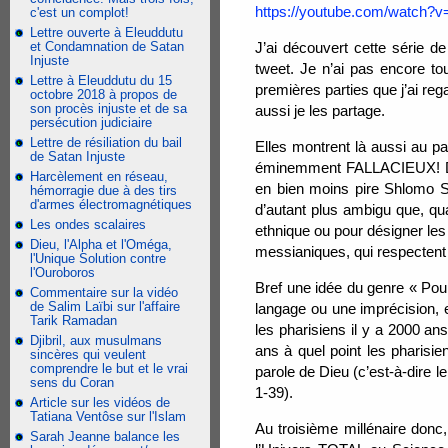
https://youtube.com/watch
c'est un complot!
Lettre ouverte à Eleuddutu
et Condamnation de Satan
J’ai découvert cette série d
Injuste
tweet. Je n’ai pas encore tou
Lettre à Eleuddutu du 15
premières parties que j’ai re
octobre 2018 à propos de
son procès injuste et de sa
aussi je les partage.
persécution judiciaire
Lettre de résiliation du bail
Elles montrent là aussi au pa
de Satan Injuste
éminemment FALLACIEUX! D’au
Harcèlement en réseau,
en bien moins pire Shlomo S
hémorragie due à des tirs
d'armes électromagnétiques
d’autant plus ambigu que, qua
Les ondes scalaires
ethnique ou pour désigner les 
Dieu, l'Alpha et l'Oméga,
messianiques, qui respectent 
l'Unique Solution contre
l'Ouroboros
Bref une idée du genre « Pour
Commentaire sur la vidéo
de Salim Laïbi sur l'affaire
langage ou une imprécision,
Tarik Ramadan
les pharisiens il y a 2000 an
Djibril, aux musulmans
ans à quel point les pharisien
sincères qui veulent
comprendre le but et le vrai
parole de Dieu (c’est-à-dire le
sens du Coran
1-39).
Article sur les vidéos de
Tatiana Ventôse sur l'Islam
Au troisième millénaire donc,
Sarah Jeanne balance les