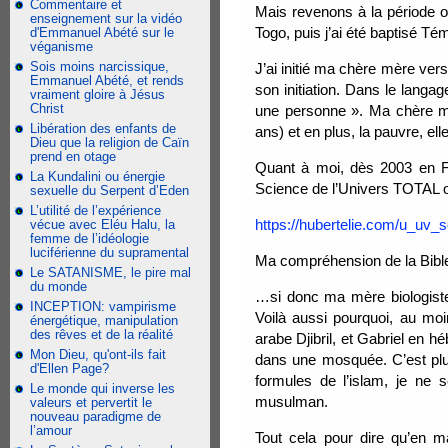
Commentaire et
Mais revenons à la période où
enseignement sur la vidéo
Togo, puis j’ai été baptisé 
d'Emmanuel Abété sur le
véganisme
Sois moins narcissique,
J’ai initié ma chère mère vers
Emmanuel Abété, et rends
son initiation. Dans le langag
vraiment gloire à Jésus
Christ
une personne ». Ma chère mè
Libération des enfants de
ans) et en plus, la pauvre, el
Dieu que la religion de Caïn
prend en otage
Quant à moi, dès 2003 en Fr
La Kundalini ou énergie
Science de l’Univers TOTAL 
sexuelle du Serpent d’Eden
L’utilité de l’expérience
https://hubertelie.com/u_uv_s
vécue avec Eléu Halu, la
femme de l’idéologie
luciférienne du supramental
Ma compréhension de la Bible
Le SATANISME, le pire mal
du monde
…si donc ma mère biologiste 
INCEPTION: vampirisme
Voilà aussi pourquoi, au mo
énergétique, manipulation
des rêves et de la réalité
arabe Djibril, et Gabriel en h
Mon Dieu, qu'ont-ils fait
dans une mosquée. C’est plut
d'Ellen Page?
formules de l’islam, je ne
Le monde qui inverse les
musulman.
valeurs et pervertit le
nouveau paradigme de
l’amour
Tout cela pour dire qu’en m