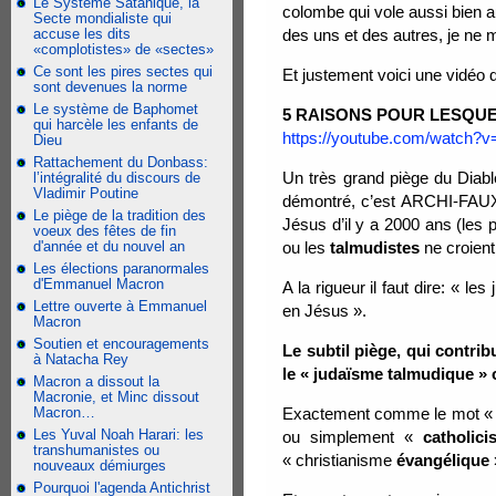
Le Système Satanique, la
colombe qui vole aussi bien a
Secte mondialiste qui
accuse les dits
des uns et des autres, je ne m
«complotistes» de «sectes»
Ce sont les pires sectes qui
Et justement voici une vidéo d
sont devenues la norme
Le système de Baphomet
5 RAISONS POUR LESQUE
qui harcèle les enfants de
https://youtube.com/watch
Dieu
Rattachement du Donbass:
Un très grand piège du Diab
l’intégralité du discours de
Vladimir Poutine
démontré, c’est ARCHI-FAUX! 
Le piège de la tradition des
Jésus d’il y a 2000 ans (les p
voeux des fêtes de fin
d'année et du nouvel an
ou les
talmudistes
ne croient
Les élections paranormales
d'Emmanuel Macron
A la rigueur il faut dire: « les 
Lettre ouverte à Emmanuel
en Jésus ».
Macron
Soutien et encouragements
Le subtil piège, qui contrib
à Natacha Rey
le « judaïsme talmudique » 
Macron a dissout la
Macronie, et Minc dissout
Macron…
Exactement comme le mot 
Les Yuval Noah Harari: les
ou simplement «
catholic
transhumanistes ou
« christianisme
évangélique
nouveaux démiurges
Pourquoi l'agenda Antichrist