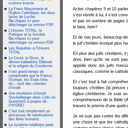
science exacte
Actes chapitres 9 et 10 parle
La Franc-Maçonnerie et
l'Eglise Catholique, les deux
s’est révélé à lui, il s’est con
faces de Lucifer
.
et pas en nombre de pages bib
Ou
cliquez ici pour
télécharger sa version PDF.
le faire, hein?
L'Univers TOTAL, la
Politique et la Société
.
Et de nos jours, beaucoup de 
Ou
cliquez ici pour
télécharger sa version PDF.
le juif chrétien évoqué plus h
Les Requêtes à l'Univers
TOTAL
En plus des juifs chrétiens, il 
Le Covid, le Divoc, le
donc bien qu’ils ne sont pa
démon kabbaliste Dibbouk
appelle donc les juifs messi
et la religion du Covidisme
classiques, comme le catholic
Il est grand temps de
comprendre que la France,
l’Europe, les Etats-Unis,
Et c’est tout à fait compréhe
etc., sont des colonies
toujours chrétien (la preuve
d’Israël
Une révélation d’Astrid
église chrétienne. Je suis 
Stuckelberger dans L’info en
compréhension de la Bible (A
QuestionS à propos de...
l’HYDRE!
travers le prisme d’une quelc
C’est tout simplement un
processus de robotisations
Je ne suis pas contre les diff
des êtres humains
une chose et que les catholi
Le système totalitaire parle
certaine même chose, idem pou