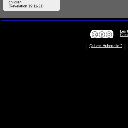
children
(Revelation 19:11-21).
Les 
Crea
Qui est Hubertelie ?