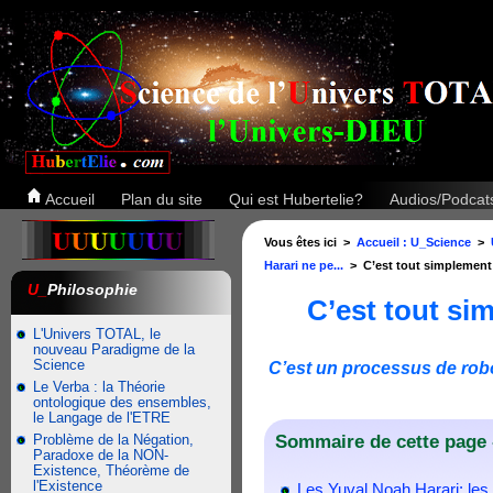
Accueil
Plan du site
Qui est Hubertelie?
Audios/Podca
Vous êtes ici >
Accueil : U_Science
>
Harari ne pe...
> C’est tout simplement 
U_
Philosophie
C’est tout si
L'Univers TOTAL, le
nouveau Paradigme de la
Science
C’est un processus de robo
Le Verba : la Théorie
ontologique des ensembles,
le Langage de l'ETRE
Problème de la Négation,
Sommaire de cette page -
Paradoxe de la NON-
Existence, Théorème de
l'Existence
Les Yuval Noah Harari: le