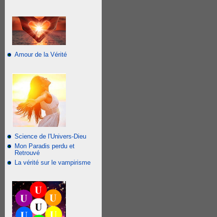
Amour de la Vérité
Science de l'Univers-Dieu
Mon Paradis perdu et
Retrouvé
La vérité sur le vampirisme