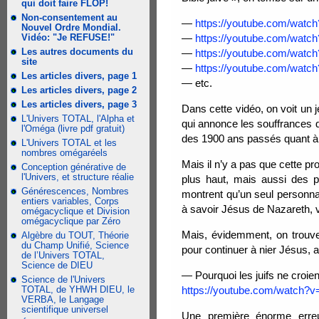
qui doit faire FLOP!
Non-consentement au
—
https://youtube.com/wat
Nouvel Ordre Mondial.
Vidéo: "Je REFUSE!"
—
https://youtube.com/watc
Les autres documents du
—
https://youtube.com/wat
site
—
https://youtube.com/wat
Les articles divers, page 1
— etc.
Les articles divers, page 2
Les articles divers, page 3
Dans cette vidéo, on voit un j
L'Univers TOTAL, l'Alpha et
qui annonce les souffrances 
l'Oméga (livre pdf gratuit)
des 1900 ans passés quant à sa
L'Univers TOTAL et les
nombres omégaréels
Mais il n’y a pas que cette pr
Conception générative de
l'Univers, et structure réalie
plus haut, mais aussi des 
Générescences, Nombres
montrent qu’un seul personnag
entiers variables, Corps
à savoir Jésus de Nazareth, v
omégacyclique et Division
omégacyclique par Zéro
Mais, évidemment, on trouve
Algèbre du TOUT, Théorie
du Champ Unifié, Science
pour continuer à nier Jésus,
de l’Univers TOTAL,
Science de DIEU
— Pourquoi les juifs ne croie
Science de l'Univers
TOTAL, de YHWH DIEU, le
https://youtube.com/watch?
VERBA, le Langage
scientifique universel
Une première énorme erre