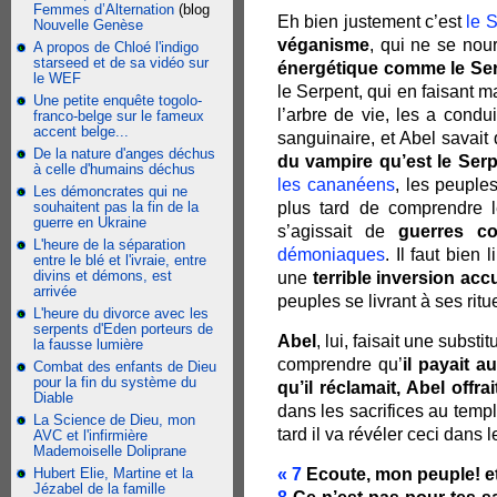
Femmes d’Alternation
(blog
Eh bien justement c’est
le 
Nouvelle Genèse
véganisme
, qui ne se nou
A propos de Chloé l'indigo
starseed et de sa vidéo sur
énergétique comme le Se
le WEF
le Serpent, qui en faisant 
Une petite enquête togolo-
l’arbre de vie, les a condui
franco-belge sur le fameux
accent belge...
sanguinaire, et Abel savai
De la nature d'anges déchus
du vampire qu’est le Serp
à celle d'humains déchus
les cananéens
, les peuples
Les démoncrates qui ne
souhaitent pas la fin de la
plus tard de comprendre 
guerre en Ukraine
s’agissait de
guerres co
L'heure de la séparation
démoniaques
. Il faut bien
entre le blé et l'ivraie, entre
divins et démons, est
une
terrible inversion acc
arrivée
peuples se livrant à ses rit
L'heure du divorce avec les
serpents d'Eden porteurs de
Abel
, lui, faisait une substit
la fausse lumière
comprendre qu’
il payait a
Combat des enfants de Dieu
pour la fin du système du
qu’il réclamait, Abel offra
Diable
dans les sacrifices au temp
La Science de Dieu, mon
tard il va révéler ceci dans
AVC et l'infirmière
Mademoiselle Doliprane
Hubert Elie, Martine et la
«
7
Ecoute, mon peuple! et j
Jézabel de la famille