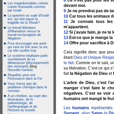
8
Ce n’est pas pour tes s
Les impardonnables crimes
devant moi.
contre l'humanité commis
par Israël
9
Je ne prendrai pas de ta
La question au sujet d'Israël
10
Car tous les animaux de
est: qui doit payer la
11
Je connais tous le
tragédie de la Shoah?
m’appartient.
Le travail libérateur
d'Alternation versus le
12
Si j’avais faim, je ne te
travail esclavagiste de
13
Est-ce que je mange la
Négation
14
Offre pour sacrifice à 
Pour encourager une amie
qui veut en finir avec la vie,
car elle souffre trop
Cela signifie donc que pour 
Le système totalitaire parle
étant
Dieu et Unique Respons
ouvertement de se
le fait
. Comme on le sait, u
débarrasser (physiquement)
des résistants
(blog
sa libération. C’est ce qui 
Nouvelle Genèse
fait
la Négation de Dieu
et
Requêtes pour une
Florissance dans la Foi
L’arbre de Dieu, c’est l’
Vous n'avez pas de
problème chimique dans le
manger c’est faire le ch
cerveau
négatives. C’est se voir 
A un chrétien, au sujet des
humains ont mangé le frui
dinosaures, de la
paléontologie, de
l'anthropologie et de
Les
humains
représentés
l'histoire du monde
Serpent
, alias
Satan
le
Di