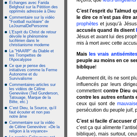
Echanges avec Farida
Belghoul sur la Pétition des
C’est l’esprit du Talmud qu
opprimés adressée à Dieu
le dire ce n’est pas être 
Commentaire sur la vidéo
"Football nucléaire" de
prophètes
et jusqu’à Jésus
LeJournalDePersonne
accusés quand ils disent
L’Esprit du Christ de retour
dévoile le phénomène
Jésus et avant lui des prop
luciférien dans le
mis à mort avec cette accusa
christianisme moderne
La "HAARP" du Diable et
Mais
les vrais antisémite
les Trompettes de
l'Apocalypse
peuple au moins en ce sens 
Ce que je pense des
biblique
!
initiatives comme la Ferme
Autonome et du
Autrement dit, ils ne sont p
Survivalisme
influencés par leurs dirige
Commentaires-articles sur
les vidéos de Céline
commettent
contre Dieu ou
Geneviève (Ted Gunderson,
contre les autres enfants 
Tatouage, Marque de la
Bête, etc.)
ceux qui sont de
mauvaise
C’est Dieu, la Source, qu’il
persécution du peuple juif,
faut écouter et non pas
notre âme
C’est si facile d’accuser d
Commentaire sur la vidéo
de Céline Geneviève: «De la
c’est ça qui alimente l’anti
religion à la voyance»
biblique), mais surtout, ceu