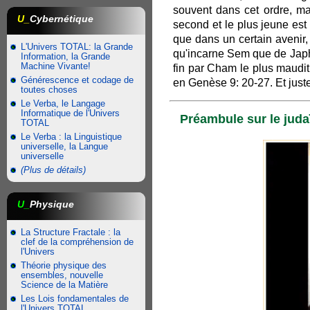
souvent dans cet ordre, mai
U_
Cybernétique
second et le plus jeune es
que dans un certain avenir
L'Univers TOTAL: la Grande
qu'incarne Sem que de Japhe
Information, la Grande
Machine Vivante!
fin par Cham le plus maudi
Générescence et codage de
en Genèse 9: 20-27. Et just
toutes choses
Le Verba, le Langage
Informatique de l'Univers
Préambule sur le juda
TOTAL
Le Verba : la Linguistique
universelle, la Langue
universelle
(Plus de détails)
U_
Physique
La Structure Fractale : la
clef de la compréhension de
l'Univers
Théorie physique des
ensembles, nouvelle
Science de la Matière
Les Lois fondamentales de
l'Univers TOTAL