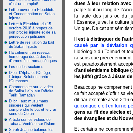
dues à leur relation avec 
c'est un complot!
palpe tout au long de l’An
Lettre ouverte à Eleuddutu
et Condamnation de Satan
la faute des juifs ou du 
Injuste
l’Essence juive, la culture
Lettre à Eleuddutu du 15
octobre 2018 à propos de
Unique. De cet antisémitism
son procès injuste et de sa
persécution judiciaire
Il est à distinguer de l’au
Lettre de résiliation du bail
causé par la déviation q
de Satan Injuste
l’idéologie du Talmud et to
Harcèlement en réseau,
hémorragie due à des tirs
raisons que précédemment
d'armes électromagnétiques
est paradoxalement accepté
Les ondes scalaires
d’
antisémitisme biblique
(
Dieu, l'Alpha et l'Oméga,
les juifs) grâce à Jésus de
l'Unique Solution contre
l'Ouroboros
Commentaire sur la vidéo
Beaucoup ne comprennent
de Salim Laïbi sur l'affaire
ce fait accepté d’offrir sa v
Tarik Ramadan
dit par exemple Jean 3:16 o
Djibril, aux musulmans
sincères qui veulent
quiconque croit en lui ne pér
comprendre le but et le vrai
gens au fil des siècles e
sens du Coran
des évangiles et du Nouve
Article sur les vidéos de
Tatiana Ventôse sur l'Islam
Et certains ne comprennen
Sarah Jeanne balance les