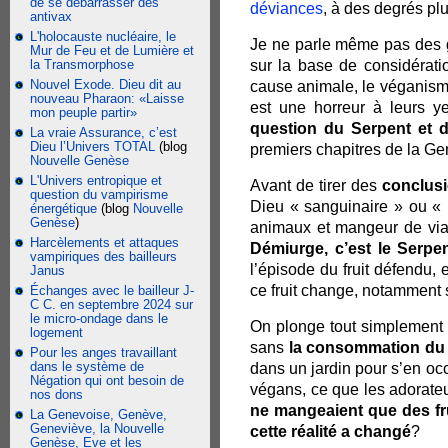
de se débarrasser des
déviances
, à des degrés pl
antivax
L'holocauste nucléaire, le
Je ne parle même pas des g
Mur de Feu et de Lumière et
la Transmorphose
sur la base de considérati
Nouvel Exode. Dieu dit au
cause animale, le véganism
nouveau Pharaon: «Laisse
est une horreur à leurs 
mon peuple partir»
question du Serpent et d
La vraie Assurance, c’est
Dieu l’Univers TOTAL
(blog
premiers chapitres de la Genè
Nouvelle Genèse
L'Univers entropique et
Avant de tirer des
conclusi
question du vampirisme
Dieu « sanguinaire » ou « 
énergétique
(blog
Nouvelle
Genèse
)
animaux et mangeur de via
Harcèlements et attaques
Démiurge, c’est le Serpe
vampiriques des bailleurs
l’épisode du fruit défendu, 
Janus
ce fruit change, notamment 
Échanges avec le bailleur J-
C C. en septembre 2024 sur
le micro-ondage dans le
On plonge tout simplemen
logement
sans
la consommation du f
Pour les anges travaillant
dans le système de
dans un jardin pour s’en occu
Négation qui ont besoin de
végans, ce que les adorateu
nos dons
ne mangeaient que des frui
La Genevoise, Genève,
Geneviève, la Nouvelle
cette réalité a changé
?
Genèse, Eve et les