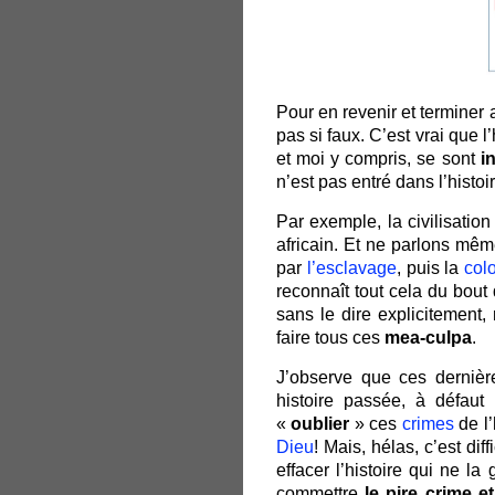
Pour en revenir et terminer 
pas si faux. C’est vrai que 
et moi y compris, se sont
i
n’est pas entré dans l’histoir
Par exemple, la civilisation
africain. Et ne parlons même
par
l’esclavage
, puis la
col
reconnaît tout cela du bout 
sans le dire explicitement
faire tous ces
mea-culpa
.
J’observe que ces dernièr
histoire passée, à défaut
«
oublier
» ces
crimes
de l
Dieu
! Mais, hélas, c’est di
effacer l’histoire qui ne la 
commettre
le pire crime e