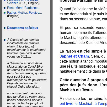
Nouveau Paradigme sur Die
Science
(PDF, English)
Père, Mère, Pardonne...
Quand j’ai visionné la vidé
Father, Mother, Forgive...
et me demandait si je suis l
(English)
dans sa seconde venue, ca
Et pour sa seconde venue,
Documents spéciaux
humain, comme ils l’attenden
le Machiah qu’ils attendent
A l'heure où un nombre
descendant de Kush, d’Afri
incalculable de familles
vivent à leur tour et
massivement le cauchemar,
La raison est très simple à
l'horreur, que nous avons
Japhet et Cham
. Sem, qui
vécus en 2011...;
cette notion a tant d’import
à l'heure où au nom de la
une réalité historique, et
Mascarade du Covid-19 et
de toutes les mascarades
habituellement cité dans l
dans l'air du temps, qui n'ont
pour seul but que
Cette question à propos d
d'accomplir ou de poursuivre
l'agenda satanique du
père des juifs donc. L’
Nouvel Ordre Mondial...;
Machiah ou Jésus.
oui au moment même où
des familles se voient leurs
A noter que les
romains
, 
portes défoncées par des
forces de l'ordre (ou plutôt
ont livré le Machiah à l’em
du désordre) pour arracher