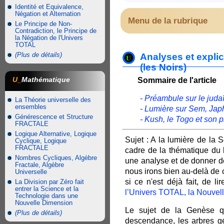
Identité et Equivalence,
Négation et Alternation
Menu de la rubrique
Le Principe de Non-
Contradiction, le Principe de
la Négation de l'Univers
TOTAL
(Plus de détails)
Analyses et expli
(les Noirs)
U_
Mathématique
Sommaire de l'article
- Préambule sur le juda
La Théorie universelle des
ensembles
- Lumière sur Sem, Jap
Générescence et Structure
- Kush, le Togo et son 
FRACTALE
Logique Alternative, Logique
Sujet : A la lumière de la 
Cyclique, Logique
FRACTALE
cadre de la thématique du
Nombres Cycliques, Algèbre
une analyse et de donner de
Fractale, Algèbre
nous irons bien au-delà de c
Universelle
si ce n'est déjà fait, de li
La Division par Zéro fait
entrer la Science et la
l’Univers TOTAL, la Nouve
Technologie dans une
Nouvelle Dimension
Le sujet de la Genèse qu
(Plus de détails)
descendance, les arbres gé