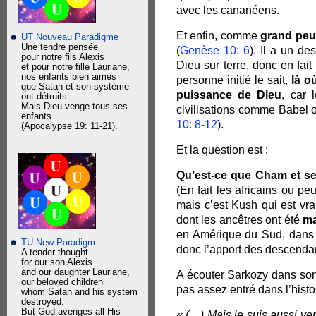
avec les cananéens.
Et enfin, comme
grand peup
UT Nouveau Paradigme
Une tendre pensée
(
Genèse 10: 6
). Il a un de
pour notre fils Alexis
Dieu sur terre, donc en fait
et pour notre fille Lauriane,
nos enfants bien aimés
personne initié le sait,
là o
que Satan et son système
puissance de Dieu
, car 
ont détruits.
Mais Dieu venge tous ses
civilisations comme Babel o
enfants
10: 8-12
).
(Apocalypse 19: 11-21).
Et la question est :
Qu’est-ce que Cham et se
(En fait les africains ou p
mais c’est Kush qui est vra
dont les ancêtres ont été
ma
en Amérique du Sud, dans l
TU New Paradigm
donc l’apport des descenda
A tender thought
for our son Alexis
and our daughter Lauriane,
A écouter Sarkozy dans so
our beloved children
pas assez entré dans l’hist
whom Satan and his system
destroyed.
But God avenges all His
« (…) Mais je suis aussi ve