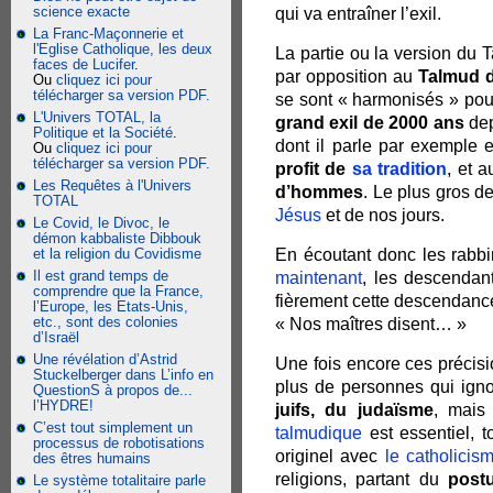
science exacte
qui va entraîner l’exil.
La Franc-Maçonnerie et
l'Eglise Catholique, les deux
La partie ou la version du T
faces de Lucifer
.
par opposition au
Talmud 
Ou
cliquez ici pour
télécharger sa version PDF.
se sont « harmonisés » pour 
L'Univers TOTAL, la
grand exil de 2000 ans
dep
Politique et la Société
.
dont il parle par exemple e
Ou
cliquez ici pour
télécharger sa version PDF.
profit de
sa tradition
, et 
Les Requêtes à l'Univers
d’hommes
. Le plus gros d
TOTAL
Jésus
et de nos jours.
Le Covid, le Divoc, le
démon kabbaliste Dibbouk
et la religion du Covidisme
En écoutant donc les rabb
Il est grand temps de
maintenant
, les descendan
comprendre que la France,
fièrement cette descendanc
l’Europe, les Etats-Unis,
etc., sont des colonies
« Nos maîtres disent… »
d’Israël
Une révélation d’Astrid
Une fois encore ces précis
Stuckelberger dans L’info en
plus de personnes qui ignor
QuestionS à propos de...
l’HYDRE!
juifs, du judaïsme
, mais
C’est tout simplement un
talmudique
est essentiel, 
processus de robotisations
originel avec
le catholicis
des êtres humains
religions, partant du
postu
Le système totalitaire parle