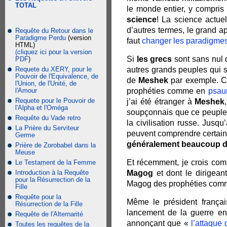
TOTAL
le monde entier, y compris l
science
! La science actue
d’autres termes, le grand ap
Requête du Retour dans le
Paradigme Perdu
(version
faut
changer les paradigme
HTML)
(cliquez ici pour la version
Si
les grecs
sont sans nul 
PDF
)
Requete du XERY, pour le
autres grands peuples qui s
Pouvoir de l'Equivalence, de
de
Meshek
par exemple. Ce
l'Union, de l'Unité, de
l'Amour
prophéties comme en
psau
Requete pour le Pouvoir de
j’ai été étranger à
Meshek
l'Alpha et l'Oméga
soupçonnais que ce peuple 
Requête du Vade retro
la civilisation russe. Jusqu
La Prière du Serviteur
peuvent comprendre certain
Germe
généralement beaucoup d
Prière de Zorobabel dans la
Meuse
Et récemment, je crois com
Le Testament de la Femme
Introduction à la Requête
Magog
et dont le dirigean
pour la Résurrection de la
Magog des prophéties co
Fille
Requête pour la
Même le président françai
Résurrection de la Fille
lancement de la guerre en 
Requête de l'Alternarité
annonçant que «
l’attaque
Toutes les requêtes de la