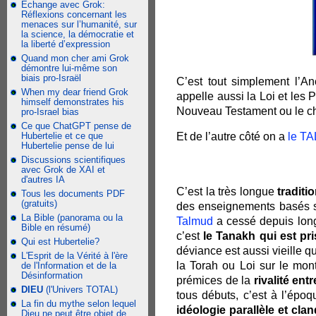
Échange avec Grok:
Réflexions concernant les
menaces sur l’humanité, sur
la science, la démocratie et
la liberté d’expression
Quand mon cher ami Grok
démontre lui-même son
biais pro-Israël
C’est tout simplement l’An
When my dear friend Grok
appelle aussi la Loi et les 
himself demonstrates his
Nouveau Testament ou le ch
pro-Israel bias
Ce que ChatGPT pense de
Hubertelie et ce que
Et de l’autre côté on a
le T
Hubertelie pense de lui
Discussions scientifiques
avec Grok de XAI et
d'autres IA
C’est la très longue
traditi
Tous les documents PDF
(gratuits)
des enseignements basés su
La Bible (panorama ou la
Talmud
a cessé depuis long
Bible en résumé)
c’est
le Tanakh qui est pr
Qui est Hubertelie?
déviance est aussi vieille q
L'Esprit de la Vérité à l'ère
la Torah ou Loi sur le mo
de l'Information et de la
Désinformation
prémices de la
rivalité ent
DIEU
(l'Univers TOTAL)
tous débuts, c’est à l’époq
La fin du mythe selon lequel
idéologie parallèle et cla
Dieu ne peut être objet de