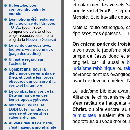
et notamment les versets 3
Hubertelie, pour
comprendre enfin le
sur le sol d’Israël, et q
monde
Messie
. Et je travaille do
Les notions élémentaires
de la Science de l'Univers
Mais la route est longue, c
TOTAL
(pour mieux
comprendre ce site et les
épaisses, très épaisses… Il
blogs associés, comme le
blog de la
Nouvelle Genèse
)
On entend parler de trois
Le vérité que vous avez
toujours voulu connaître
à voir avec le judaïsme bibl
(page des audios)
temps de Jésus donc et ava
Un autre regard sur
originel, car lui aussi a
b
l'actualité
judaïsme rabbinique
ou
ta
Combat final pour la
délivrance des enfants de
déviance dont les évangiles
Dieu, et contre les forces
avant de devenir chrétien, l’
obscures qui censurent la
vérité et la lumière
Le judaïsme biblique ayant
Le combat final contre la
Bête immonde en ces
Alliance, le christianisme d
temps apocalyptiques
s’est revêtu de l’étiquette
Monde du WOKE et
Christ
, ou pire encore, au
LGBTQ, le monde qui
inverse et pervertit les
talmudistes
auraient été 
valeurs divines
adorateurs du veau d’or ou 
Au-delà des JO de Paris,
c’est l’agenda mondialiste