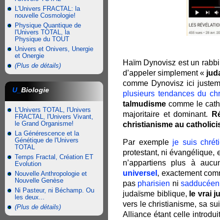
L'Univers FRACTAL: la
nouvelle Cosmologie!
Physique Quantique de
l'Univers TOTAL, la
Physique du TOUT
Univers et Onivers, Unergie
et Onergie
Haïm Dynovisz est un rabbin
(Plus de détails)
d’appeler simplement «
jud
comme Dynovisz ici justeme
U_
Biologie
plusieurs tendances du chr
talmudisme
comme le cathol
L'Univers TOTAL, l'Univers
majoritaire et dominant.
Ré
FRACTAL, l'Univers Vivant,
le Grand Organisme!
christianisme au catholic
La Générescence et la
Génétique de l'Univers
Par exemple
je suis chrét
TOTAL
protestant, ni évangélique,
Temps Fractal, Création ET
n’appartiens plus à aucu
Evolution
universel
, exactement comme
Nouvelle Anthropologie et
Nouvelle Genèse
pas
pharisien
ni
sadducéen
Ni Pasteur, ni Béchamp. Ou
judaïsme biblique,
le vrai 
les deux...
vers le christianisme, sa su
(Plus de détails)
Alliance étant celle introdu