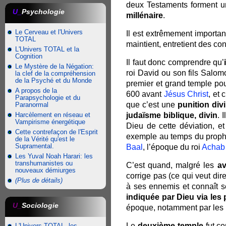
deux Testaments forment u
U_
Psychologie
millénaire
.
Le Cerveau et l'Univers
Il est extrêmement important
TOTAL
maintient, entretient des co
L'Univers TOTAL et la
Cognition
Il faut donc comprendre qu’
Le Mystère de la Négation:
roi David ou son fils Salom
la clef de la compréhension
de la Psyché et du Monde
premier et grand temple pour 
A propos de la
600 avant
Jésus Christ
, et 
Parapsychologie et du
que c’est une
punition div
Paranormal
judaïsme biblique, divin
. 
Harcèlement en réseau et
Vampirisme énergétique
Dieu de cette déviation, e
Cette contrefaçon de l'Esprit
exemple au temps du prop
de la Vérité qu'est le
Supramental.
Baal
, l’époque du roi
Achab
Les Yuval Noah Harari: les
transhumanistes ou
C’est quand, malgré les
av
nouveaux démiurges
corrige pas (ce qui veut dire
(Plus de détails)
à ses ennemis et connaît 
indiquée par Dieu via les
U_
Sociologie
époque, notamment par les 
Le
deuxième temple
fut co
L'Univers TOTAL, les