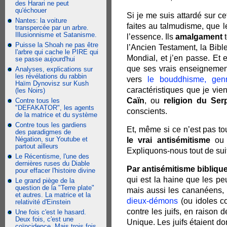
des Harari ne peut
qu'échouer
Si je me suis attardé sur ce
Nantes: la voiture
faites au talmudisme, que 
transpercée par un arbre.
Illusionnisme et Satanisme.
l’essence. Ils
amalgament
t
Puisse la Shoah ne pas être
l’Ancien Testament, la Bible
l'arbre qui cache le PIRE qui
Mondial, et j’en passe. Et
se passe aujourd'hui
que ses vrais enseignement
Analyses, explications sur
les révélations du rabbin
vers
le bouddhisme, gen
Haïm Dynovisz sur Kush
caractéristiques que je vie
(les Noirs)
Caïn
, ou
religion du Ser
Contre tous les
"DEFAKATOR", les agents
conscients.
de la matrice et du système
Contre tous les gardiens
Et, même si ce n’est pas tou
des paradigmes de
Négation, sur Youtube et
le vrai antisémitisme
ou a
partout ailleurs
Expliquons-nous tout de suit
Le Récentisme, l'une des
dernières ruses du Diable
Par antisémitisme biblique,
pour effacer l'histoire divine
qui est la haine que les pe
Le grand piège de la
question de la "Terre plate"
mais aussi les cananéens, l
et autres. La matrice et la
dieux-démons
(ou idoles co
relativité d'Einstein
contre les juifs, en raiso
Une fois c'est le hasard.
Deux fois, c'est une
Unique. Les juifs étaient do
coïncidence. Mais trois fois,