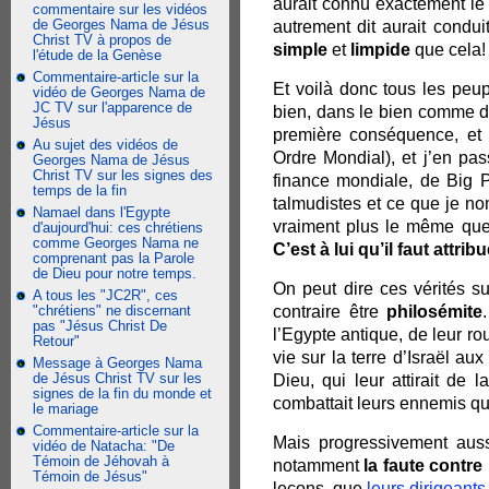
aurait connu exactement le
commentaire sur les vidéos
de Georges Nama de Jésus
autrement dit aurait condui
Christ TV à propos de
simple
et
limpide
que cela!
l'étude de la Genèse
Commentaire-article sur la
Et voilà donc tous les peup
vidéo de Georges Nama de
JC TV sur l'apparence de
bien, dans le bien comme d
Jésus
première conséquence, et
Au sujet des vidéos de
Ordre Mondial), et j’en pa
Georges Nama de Jésus
Christ TV sur les signes des
finance mondiale, de Big 
temps de la fin
talmudistes et ce que je 
Namael dans l'Egypte
vraiment plus le même que l
d'aujourd'hui: ces chrétiens
comme Georges Nama ne
C’est à lui qu’il faut attrib
comprenant pas la Parole
de Dieu pour notre temps.
On peut dire ces vérités s
A tous les "JC2R", ces
"chrétiens" ne discernant
contraire être
philosémite
pas "Jésus Christ De
l’Egypte antique, de leur ro
Retour"
vie sur la terre d’Israël aux
Message à Georges Nama
de Jésus Christ TV sur les
Dieu, qui leur attirait de 
signes de la fin du monde et
combattait leurs ennemis qua
le mariage
Commentaire-article sur la
Mais progressivement aussi
vidéo de Natacha: "De
Témoin de Jéhovah à
notamment
la faute contre
Témoin de Jésus"
leçons, que
leurs dirigeants