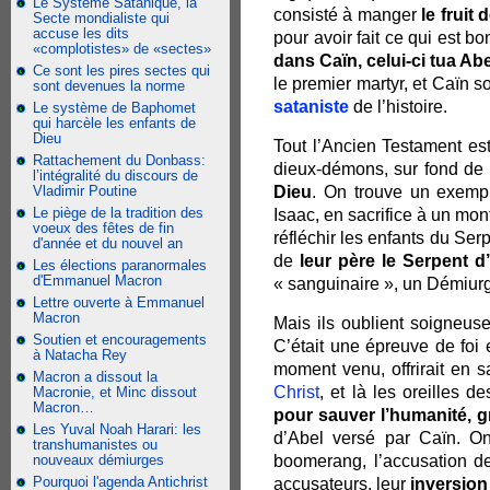
Le Système Satanique, la
consisté à manger
le fruit
Secte mondialiste qui
accuse les dits
pour avoir fait ce qui est 
«complotistes» de «sectes»
dans Caïn, celui-ci tua Abe
Ce sont les pires sectes qui
le premier martyr, et Caïn 
sont devenues la norme
sataniste
de l’histoire.
Le système de Baphomet
qui harcèle les enfants de
Dieu
Tout l’Ancien Testament est
Rattachement du Donbass:
dieux-démons, sur fond de
l’intégralité du discours de
Vladimir Poutine
Dieu
. On trouve un exemp
Le piège de la tradition des
Isaac, en sacrifice à un mon
voeux des fêtes de fin
réfléchir les enfants du Se
d'année et du nouvel an
de
leur père le Serpent 
Les élections paranormales
d'Emmanuel Macron
« sanguinaire », un Démiur
Lettre ouverte à Emmanuel
Macron
Mais ils oublient soigneus
Soutien et encouragements
C’était une épreuve de foi
à Natacha Rey
moment venu, offrirait en s
Macron a dissout la
Christ
, et là les oreilles d
Macronie, et Minc dissout
Macron…
pour sauver l’humanité, g
Les Yuval Noah Harari: les
d’Abel versé par Caïn. O
transhumanistes ou
nouveaux démiurges
boomerang, l’accusation de
Pourquoi l'agenda Antichrist
accusateurs, leur
inversion