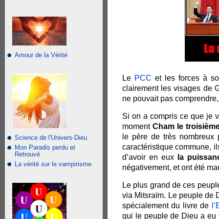
Amour de la Vérité
Le
PCC
et les forces à so
clairement les visages de 
ne pouvait pas comprendre, 
Si on a compris ce que je v
moment
Cham le troisième
le père de très nombreux
Science de l'Univers-Dieu
caractéristique commune, ils
Mon Paradis perdu et
Retrouvé
d’avoir en eux
la puissanc
La vérité sur le vampirisme
négativement, et ont été mau
Le plus grand de ces peuple
via Mitsraïm. Le peuple de 
spécialement du livre de
l
qui le peuple de Dieu a eu f