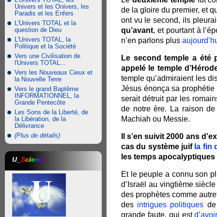
Univers et les Onivers, les
de la gloire du premier, et
Paradis et les Enfers
ont vu le second, ils pleura
L'Univers TOTAL et la
qu’avant
, et pourtant à l’
question de Dieu
L'Univers TOTAL, la
n’en parlons plus
aujourd’h
Politique et la Société
Vers une Civilisation de
Le second temple a été pr
l'Univers TOTAL...
appelé le temple d’Hérod
Vers les Nouveaux Cieux et
temple qu’admiraient les di
la Nouvelle Terre
Jésus énonça sa prophétie
Vers le grand Baptême
INFORMATIONNEL, la
serait détruit par les romain
Grande Pentecôte
de notre ère. La raison de 
Les Sons de la Liberté, de
Machiah ou Messie.
la Libération, de la
Délivrance
(Plus de détails)
Il s’en suivit 2000 ans d’e
cas du système juif
la fin
les temps apocalyptiques d
U_
S
c
i
e
n
c
e
Et le peuple a connu son plu
d’Israël au vingtième sièc
des prophètes comme autrefo
des
intrigues politiques
de 
grande faute, qui est
d’avoi