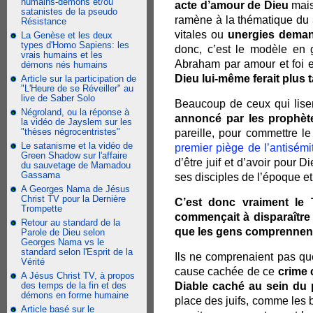
humains-démons et/ou
acte d’amour de Dieu
mais 
satanistes de la pseudo
ramène à la thématique du
Résistance
vitales ou
unergies deman
La Genèse et les deux
types d'Homo Sapiens: les
donc, c’est le modèle en g
vrais humains et les
Abraham par amour et foi e
démons nés humains
Dieu lui-même ferait plus 
Article sur la participation de
"L'Heure de se Réveiller" au
live de Saber Solo
Beaucoup de ceux qui lise
Négroland, ou la réponse à
annoncé par les prophèt
la vidéo de Jayslem sur les
"thèses négrocentristes"
pareille, pour commettre l
Le satanisme et la vidéo de
premier piège de l’antisém
Green Shadow sur l'affaire
d’être juif et d’avoir pour 
du sauvetage de Mamadou
Gassama
ses disciples de l’époque et
A Georges Nama de Jésus
Christ TV pour la Dernière
C’est donc vraiment le
Trompette
commençait à disparaître 
Retour au standard de la
que les gens comprennent 
Parole de Dieu selon
Georges Nama vs le
standard selon l'Esprit de la
Ils ne comprenaient pas qu
Vérité
cause cachée de ce
crime 
A Jésus Christ TV, à propos
des temps de la fin et des
Diable caché au sein du p
démons en forme humaine
place des juifs, comme les
Article basé sur le