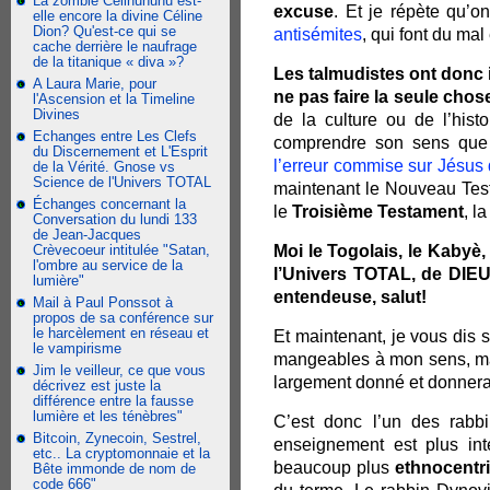
La zombie Celinununu est-
excuse
. Et je répète qu’o
elle encore la divine Céline
Dion? Qu'est-ce qui se
antisémites
, qui font du mal 
cache derrière le naufrage
de la titanique « diva »?
Les talmudistes ont donc i
A Laura Marie, pour
ne pas faire la seule chose
l'Ascension et la Timeline
Divines
de la culture ou de l’hist
Echanges entre Les Clefs
comprendre son sens que 
du Discernement et L'Esprit
l’erreur commise sur Jésus
de la Vérité. Gnose vs
Science de l'Univers TOTAL
maintenant le Nouveau Test
Échanges concernant la
le
Troisième Testament
, l
Conversation du lundi 133
de Jean-Jacques
Crèvecoeur intitulée "Satan,
Moi le Togolais, le Kabyè, 
l'ombre au service de la
l’Univers TOTAL, de DIEU,
lumière"
entendeuse, salut!
Mail à Paul Ponssot à
propos de sa conférence sur
le harcèlement en réseau et
Et maintenant, je vous dis
le vampirisme
mangeables à mon sens, mai
Jim le veilleur, ce que vous
largement donné et donnerai 
décrivez est juste la
différence entre la fausse
lumière et les ténèbres"
C’est donc l’un des rabbi
Bitcoin, Zynecoin, Sestrel,
enseignement est plus inte
etc.. La cryptomonnaie et la
beaucoup plus
ethnocentr
Bête immonde de nom de
code 666"