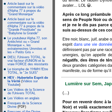
du terme. Le rabbin Dynovis
Article basé sur le
avaler… LOL 😀.
commentaire sur la vidéo
d'Alpha 77 à propos du
"Grand Monarque"
Après ce long préambule n
Article basé sur le
sens de Peuple Noir ou de
commentaire sur la vidéo
et je ne le dis pas parce 
d'Alpha 77 à propos de la
"Grande Prostituée" ou
suis au-dessus de ces con
"Babylone la Grande"
Le youtubeur Alpha 77, son
Etre noir, blanc, juif, arab
Antéchrist ou « Grand
esprit
dans une vie donné
Monarque », les
extraterrestres Ummites et
définissent pas par une rac
les « Petits Gris »
unergies, qu’on appelle d
DIEU, l'Univers TOTAL, le
négatifs
,
des êtres de té
vrai facteur d'UNION et la
vraie FORCE des résistants
deux grandes catégories dan
Le triomphe de YHWH l'Etre
manifeste, ou de forme qu’il 
TOTAL, le "Je SUIS"
HEV - Hubertelie Esprit de
la Vérité
(
Vidéos sur
Lumière sur Sem, Jap
Youtube
)
Les Vidéos de la Science
(…)
de l'Univers TOTAL
Les Vidéos en anglais
Pour en revenir donc à la 
Fresques de la Science
Divine
(PDF)
Noir) et voilà exactemen
Frescoes of the Divine