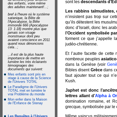
sont les
descendants d’E
des enfants, voire même
des adultes maintenant!...;
Les rabbins talmudistes, 
bref à l'heure où le système
n’insistent pas trop sur cett
satanique, la Bête de
l'Apocalypse, la Bête
qu’ils détestent les musulm
immonde 666 (Apocalypse
donc d’Israël, donc les arab
13: 1-18) montre plus que
jamais son visage
l’Occident symbolisée par 
monstrueux dont peu
forment ce que j’appelle la
avaient conscience en 2011
quand nous dénoncions
judéo-chrétienne.
cela...;
Et l’autre facette de cette
...il est de la plus haute
importance de mettre en
nombreux peuples
asiatic
lumière les très éclairants
dans la Genèse (voir
Genè
témoignages des
documents qui suivent:
Bibles disent
Grèce
dans ce
Mes enfants sont pris en
faut ajouter tout ce qui n’
otage à cause de la Science
Kush.
de l'Univers TOTAL
Le Paradigme de l'Univers
Japhet est donc l’ancêtr
TOTAL met en lumière le
vrai Problème du monde
lettres allant d’
Alpha à O
Mon enfer dans la Maison
domination romaine, et Ro
de l'Enfance de Stenay
grecque, symbolisée par le
Même vaincus militairement 
Les Requêtes à l'Univers