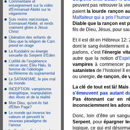
Commentaire et
peuvent pas retrouver la vi
enseignement sur la vidéo
d'Emmanuel Abété sur le
paient
la lourde rançon a
véganisme
Malfaiteur qui a pris l’huma
Sois moins narcissique,
Diable que la rançon est 
Emmanuel Abété, et rends
vraiment gloire à Jésus
fils de Dieu, Jésus, pour sa
Christ
Libération des enfants de
Et il est dit en Hébreux 12
Dieu que la religion de Caïn
prend en otage
dont le sang évidemment a p
La Kundalini ou énergie
parlons, c’est
l’énergie vit
sexuelle du Serpent d’Eden
autre que la notion d’
Espri
L’utilité de l’expérience
vampires
à commencer pa
vécue avec Eléu Halu, la
femme de l’idéologie
satanistes
de l’histoire! Il
luciférienne du supramental
ou unergie,
de rançon, de
Le SATANISME, le pire mal
du monde
La clé de tout est là! Mai
INCEPTION: vampirisme
s’émeuvent pas autant d
énergétique, manipulation
des rêves et de la réalité
Pas étonnant car en ré
Mon Dieu, qu'ont-ils fait
inconsciemment les adora
d'Ellen Page?
Le monde qui inverse les
Donc, loin d’être un sangu
valeurs et pervertit le
nouveau paradigme de
Serpent
, pour
épargner le
l’amour
logique, ce qui est désorma