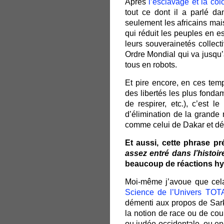
Après
l’esclavage et la col
tout ce dont il a parlé d
seulement les africains mai
qui réduit les peuples en es
leurs souverainetés collect
Ordre Mondial qui va jusqu’
tous en robots.
Et pire encore, en ces te
des libertés les plus fonda
de respirer, etc.), c’est 
d’élimination de la grande 
comme celui de Dakar et déf
Et aussi, cette phrase p
assez entré dans l’histoir
beaucoup de réactions hy
Moi-même j’avoue que cela
Science de l’Univers TOT
démenti aux propos de Sark
la notion de race ou de co
ou judéo-occidentale, ou e