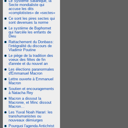
Le Système Satanique, la
Secte mondialiste qui
accuse les dits
«complotistes» de «sectes»
Ce sont les pires sectes qui
sont devenues la norme
Le système de Baphomet
qui harcèle les enfants de
Dieu
Rattachement du Donbass:
l’intégralité du discours de
Vladimir Poutine
Le piège de la tradition des
voeux des fêtes de fin
d'année et du nouvel an
Les élections paranormales
d'Emmanuel Macron
Lettre ouverte à Emmanuel
Macron
Soutien et encouragements
à Natacha Rey
Macron a dissout la
Macronie, et Minc dissout
Macron…
Les Yuval Noah Harari: les
transhumanistes ou
nouveaux démiurges
Pourquoi l'agenda Antichrist