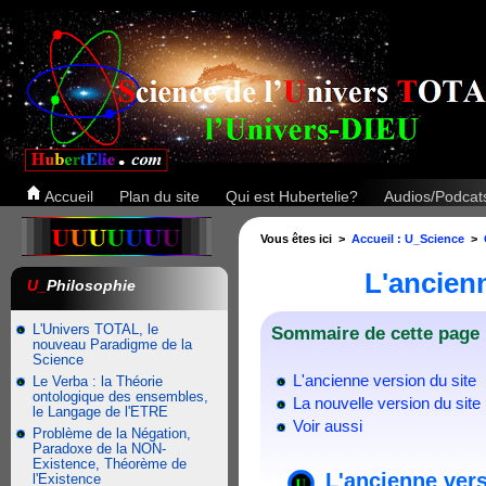
Accueil
Plan du site
Qui est Hubertelie?
Audios/Podca
Vous êtes ici >
Accueil : U_Science
>
L'ancienn
U_
Philosophie
L'Univers TOTAL, le
Sommaire de cette page 
nouveau Paradigme de la
Science
L'ancienne version du site
Le Verba : la Théorie
ontologique des ensembles,
La nouvelle version du site
le Langage de l'ETRE
Voir aussi
Problème de la Négation,
Paradoxe de la NON-
Existence, Théorème de
L'ancienne vers
l'Existence