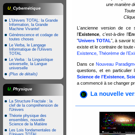
une manière de 
U_
Cybernétique
Toute
Cliqu
L'Univers TOTAL: la Grande
Information, la Grande
L'ancienne version de ce s
Machine Vivante!
l'
Existence
, c'est-à-dire l'
En
Générescence et codage de
toutes choses
"
Univers TOTAL
", à savoir t
Le Verba, le Langage
existe et le contraire de toute
Informatique de l'Univers
Existence, Théorème de l'Ex
TOTAL
Le Verba : la Linguistique
universelle, la Langue
Dans ce
Nouveau Paradigm
universelle
questions, et en particulier
(Plus de détails)
Science de l'Existence, Sci
a commencé à se changer pro
U_
Physique
La nouvelle ver
La Structure Fractale : la
clef de la compréhension de
l'Univers
Théorie physique des
ensembles, nouvelle
Science de la Matière
Les Lois fondamentales de
l'Univers TOTAL