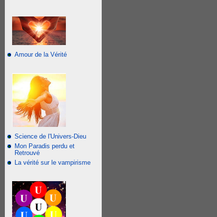
Amour de la Vérité
Science de l'Univers-Dieu
Mon Paradis perdu et
Retrouvé
La vérité sur le vampirisme