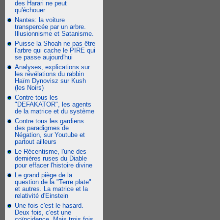
des Harari ne peut
qu'échouer
Nantes: la voiture
transpercée par un arbre.
Illusionnisme et Satanisme.
Puisse la Shoah ne pas être
l'arbre qui cache le PIRE qui
se passe aujourd'hui
Analyses, explications sur
les révélations du rabbin
Haïm Dynovisz sur Kush
(les Noirs)
Contre tous les
"DEFAKATOR", les agents
de la matrice et du système
Contre tous les gardiens
des paradigmes de
Négation, sur Youtube et
partout ailleurs
Le Récentisme, l'une des
dernières ruses du Diable
pour effacer l'histoire divine
Le grand piège de la
question de la "Terre plate"
et autres. La matrice et la
relativité d'Einstein
Une fois c'est le hasard.
Deux fois, c'est une
coïncidence. Mais trois fois,