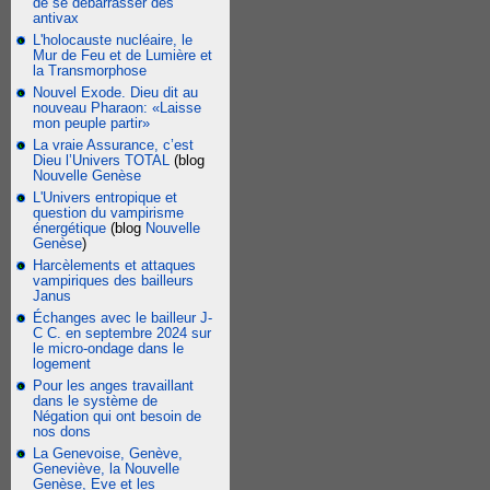
de se débarrasser des
antivax
L'holocauste nucléaire, le
Mur de Feu et de Lumière et
la Transmorphose
Nouvel Exode. Dieu dit au
nouveau Pharaon: «Laisse
mon peuple partir»
La vraie Assurance, c’est
Dieu l’Univers TOTAL
(blog
Nouvelle Genèse
L'Univers entropique et
question du vampirisme
énergétique
(blog
Nouvelle
Genèse
)
Harcèlements et attaques
vampiriques des bailleurs
Janus
Échanges avec le bailleur J-
C C. en septembre 2024 sur
le micro-ondage dans le
logement
Pour les anges travaillant
dans le système de
Négation qui ont besoin de
nos dons
La Genevoise, Genève,
Geneviève, la Nouvelle
Genèse, Eve et les