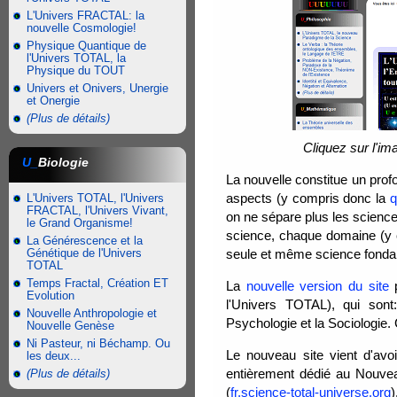
L'Univers FRACTAL: la
nouvelle Cosmologie!
Physique Quantique de
l'Univers TOTAL, la
Physique du TOUT
Univers et Onivers, Unergie
et Onergie
(Plus de détails)
Cliquez sur l'i
U_
Biologie
La nouvelle constitue un pro
aspects (y compris donc la
q
L'Univers TOTAL, l'Univers
FRACTAL, l'Univers Vivant,
on ne sépare plus les scien
le Grand Organisme!
science, chaque domaine (y c
La Générescence et la
Génétique de l'Univers
seule et même science fondame
TOTAL
Temps Fractal, Création ET
La
nouvelle version du site
p
Evolution
l'Univers TOTAL), qui sont:
Nouvelle Anthropologie et
Psychologie et la Sociologie.
Nouvelle Genèse
Ni Pasteur, ni Béchamp. Ou
Le nouveau site vient d'avo
les deux...
entièrement dédié au Nouve
(Plus de détails)
(
fr.science-total-universe.org