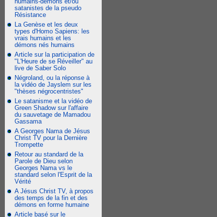
humains-démons et/ou
satanistes de la pseudo
Résistance
La Genèse et les deux
types d'Homo Sapiens: les
vrais humains et les
démons nés humains
Article sur la participation de
"L'Heure de se Réveiller" au
live de Saber Solo
Négroland, ou la réponse à
la vidéo de Jayslem sur les
"thèses négrocentristes"
Le satanisme et la vidéo de
Green Shadow sur l'affaire
du sauvetage de Mamadou
Gassama
A Georges Nama de Jésus
Christ TV pour la Dernière
Trompette
Retour au standard de la
Parole de Dieu selon
Georges Nama vs le
standard selon l'Esprit de la
Vérité
A Jésus Christ TV, à propos
des temps de la fin et des
démons en forme humaine
Article basé sur le