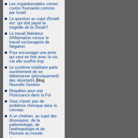
Les impardonnables crimes
contre l'humanité commis
par Israël
La question au sujet d'Israël
est: qui doit payer la
tragédie de la Shoah?
Le travail libérateur
d'Alternation versus le
travail esclavagiste de
Négation
Pour encourager une amie
qui veut en finir avec la vie,
car elle souffre trop
Le système totalitaire parle
ouvertement de se
débarrasser (physiquement)
des résistants
(blog
Nouvelle Genèse
Requêtes pour une
Florissance dans la Foi
Vous n'avez pas de
problème chimique dans le
cerveau
A un chrétien, au sujet des
dinosaures, de la
paléontologie, de
l'anthropologie et de
l'histoire du monde