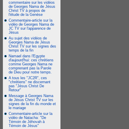
commentaire sur les vidéos
de Georges Nama de Jésus
Christ TV à propos de
l'étude de la Genèse
Commentaire-article sur la
vidéo de Georges Nama de
JC TV sur l'apparence de
Jésus
Au sujet des vidéos de
Georges Nama de Jésus
Christ TV sur les signes des
temps de la fin
Namael dans l'Egypte
d'aujourd'hui: ces chrétiens
comme Georges Nama ne
comprenant pas la Parole
de Dieu pour notre temps.
A tous les "JC2R", ces
"chrétiens" ne discernant
pas "Jésus Christ De
Retour"
Message à Georges Nama
de Jésus Christ TV sur les
signes de la fin du monde et
le mariage
Commentaire-article sur la
vidéo de Natacha: "De
Témoin de Jéhovah à
Témoin de Jésus"