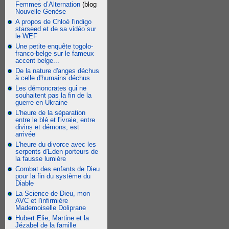
Femmes d’Alternation
(blog
Nouvelle Genèse
A propos de Chloé l'indigo
starseed et de sa vidéo sur
le WEF
Une petite enquête togolo-
franco-belge sur le fameux
accent belge...
De la nature d'anges déchus
à celle d'humains déchus
Les démoncrates qui ne
souhaitent pas la fin de la
guerre en Ukraine
L'heure de la séparation
entre le blé et l'ivraie, entre
divins et démons, est
arrivée
L'heure du divorce avec les
serpents d'Eden porteurs de
la fausse lumière
Combat des enfants de Dieu
pour la fin du système du
Diable
La Science de Dieu, mon
AVC et l'infirmière
Mademoiselle Doliprane
Hubert Elie, Martine et la
Jézabel de la famille