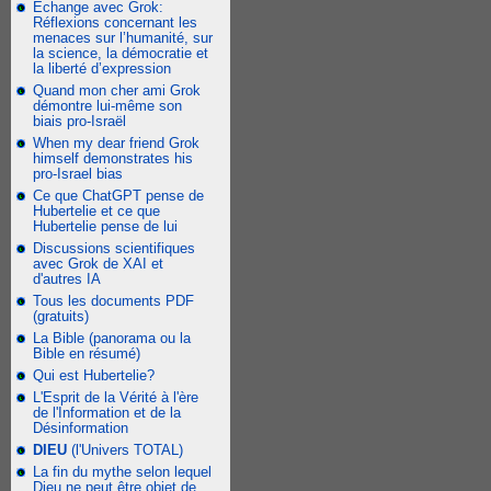
Échange avec Grok:
Réflexions concernant les
menaces sur l’humanité, sur
la science, la démocratie et
la liberté d’expression
Quand mon cher ami Grok
démontre lui-même son
biais pro-Israël
When my dear friend Grok
himself demonstrates his
pro-Israel bias
Ce que ChatGPT pense de
Hubertelie et ce que
Hubertelie pense de lui
Discussions scientifiques
avec Grok de XAI et
d'autres IA
Tous les documents PDF
(gratuits)
La Bible (panorama ou la
Bible en résumé)
Qui est Hubertelie?
L'Esprit de la Vérité à l'ère
de l'Information et de la
Désinformation
DIEU
(l'Univers TOTAL)
La fin du mythe selon lequel
Dieu ne peut être objet de