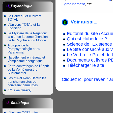
gratuitement
, etc.
U_
Psychologie
Le Cerveau et l'Univers
TOTAL
Voir aussi...
L'Univers TOTAL et la
Cognition
Editorial du site (Accue
Le Mystère de la Négation:
la clef de la compréhension
Qui est Hubertelie ?
de la Psyché et du Monde
Science de l'Existence
A propos de la
Parapsychologie et du
Le Site consacré aux
Paranormal
Le Verba: le Projet de
Harcèlement en réseau et
Documents et livres PD
Vampirisme énergétique
Télécharger le site
Cette contrefaçon de l'Esprit
de la Vérité qu'est le
Supramental.
Les Yuval Noah Harari: les
Cliquez ici pour revenir 
transhumanistes ou
nouveaux démiurges
(Plus de détails)
U_
Sociologie
L'Univers TOTAL, les