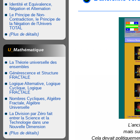
Identité et Equivalence,
Négation et Alternation
Le Principe de Non-
Contradiction, le Principe de
la Négation de l'Univers
TOTAL
(Plus de détails)
U_
Mathématique
La Théorie universelle des
ensembles
Générescence et Structure
FRACTALE
Logique Alternative, Logique
Cyclique, Logique
FRACTALE
Nombres Cycliques, Algèbre
Fractale, Algèbre
Universelle
La Division par Zéro fait
entrer la Science et la
Technologie dans une
L'anc
Nouvelle Dimension
mais sur
(Plus de détails)
Cela devait politiqueme