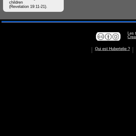
children
(Revelation 19:11-21).
Les 
Crea
Qui est Hubertelie ?