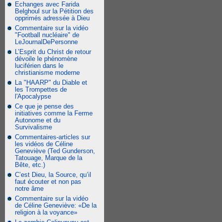
Echanges avec Farida
Belghoul sur la Pétition des
opprimés adressée à Dieu
Commentaire sur la vidéo
"Football nucléaire" de
LeJournalDePersonne
L’Esprit du Christ de retour
dévoile le phénomène
luciférien dans le
christianisme moderne
La "HAARP" du Diable et
les Trompettes de
l'Apocalypse
Ce que je pense des
initiatives comme la Ferme
Autonome et du
Survivalisme
Commentaires-articles sur
les vidéos de Céline
Geneviève (Ted Gunderson,
Tatouage, Marque de la
Bête, etc.)
C’est Dieu, la Source, qu’il
faut écouter et non pas
notre âme
Commentaire sur la vidéo
de Céline Geneviève: «De la
religion à la voyance»