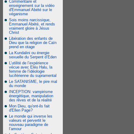
Commentaire et
enseignement sur la vidéo
d'Emmanuel Abété sur le
véganisme
Sois moins narcissique,
Emmanuel Abété, et rends
vraiment gloire à Jésus
Christ
Libération des enfants de
Dieu que la religion de Caïn
prend en otage
La Kundalini ou énergie
sexuelle du Serpent d’Eden
L’utilité de l’expérience
vécue avec Eléu Halu, la
femme de l’idéologie
luciférienne du supramental
Le SATANISME, le pire mal
du monde
INCEPTION: vampirisme
énergétique, manipulation
des rêves et de la réalité
Mon Dieu, qu'ont-ils fait
d'Ellen Page?
Le monde qui inverse les
valeurs et pervertit le
nouveau paradigme de
l’amour