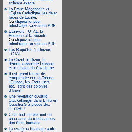
science exacte
La Franc-Maçonnerie et
l'Eglise Catholique, les deux
faces de Lucifer
.
Ou
cliquez ici pour
télécharger sa version PDF.
L'Univers TOTAL, la
Politique et la Société
.
Ou
cliquez ici pour
télécharger sa version PDF.
Les Requêtes à l'Univers
TOTAL
Le Covid, le Divoc, le
démon kabbaliste Dibbouk
et la religion du Covidisme
Il est grand temps de
comprendre que la France,
l’Europe, les Etats-Unis,
etc., sont des colonies
d’Israël
Une révélation d’Astrid
Stuckelberger dans L’info en
QuestionS à propos de...
l’HYDRE!
C’est tout simplement un
processus de robotisations
des êtres humains
Le système totalitaire parle