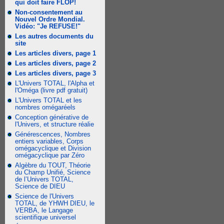
qui doit faire FLOP!
Non-consentement au
Nouvel Ordre Mondial.
Vidéo: "Je REFUSE!"
Les autres documents du
site
Les articles divers, page 1
Les articles divers, page 2
Les articles divers, page 3
L'Univers TOTAL, l'Alpha et
l'Oméga (livre pdf gratuit)
L'Univers TOTAL et les
nombres omégaréels
Conception générative de
l'Univers, et structure réalie
Générescences, Nombres
entiers variables, Corps
omégacyclique et Division
omégacyclique par Zéro
Algèbre du TOUT, Théorie
du Champ Unifié, Science
de l’Univers TOTAL,
Science de DIEU
Science de l'Univers
TOTAL, de YHWH DIEU, le
VERBA, le Langage
scientifique universel