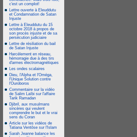
c'est un complot!
Lettre ouverte à Eleuddutu
et Condamnation de Satan
Injuste
Lettre à Eleuddutu du 15
octobre 2018 à propos de
son procès injuste et de sa
persécution judiciaire
Lettre de résiliation du bail
de Satan Injuste
Harcèlement en réseau,
hémorragie due à des tirs
d'armes électromagnétiques
Les ondes scalaires
Dieu, l'Alpha et l'Oméga,
l'Unique Solution contre
l'Ouroboros
Commentaire sur la vidéo
de Salim Laïbi sur l'affaire
Tarik Ramadan
Djibril, aux musulmans
sincères qui veulent
comprendre le but et le vrai
sens du Coran
Article sur les vidéos de
Tatiana Ventôse sur l'Islam
Sarah Jeanne balance les