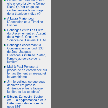
La zombie Celinununu est-
elle encore la divine Céline
Dion? Qu'est-ce qui se
cache derrière le naufrage
de la titanique « diva »?
A Laura Marie, pour
l'Ascension et la Timeline
Divines
Echanges entre Les Clefs
du Discernement et L'Esprit
de la Vérité. Gnose vs
Science de l'Univers TOTAL
Échanges concernant la
Conversation du lundi 133
de Jean-Jacques
Crèvecoeur intitulée "Satan,
l'ombre au service de la
lumière"
Mail à Paul Ponssot à
propos de sa conférence sur
le harcèlement en réseau et
le vampirisme
Jim le veilleur, ce que vous
décrivez est juste la
différence entre la fausse
lumière et les ténèbres"
Bitcoin, Zynecoin, Sestrel,
etc.. La cryptomonnaie et la
Bête immonde de nom de
code 666"